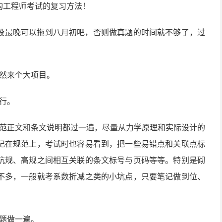
构工程师考试的复习方法！
段最晚可以拖到八月初吧，否则做真题的时间就不够了，过
突然来个大项目。
行。
规范正文和条文说明都过一遍，尽量从力学原理和实际设计的
记在规范上，考试时也容易看到，把一些易错点和关联点标
抗规、高规之间相互关联的条文标号与页码等等。特别是砌
不多，一般就考系数折减之类的小坑点，只要笔记做到位、
题做一遍。