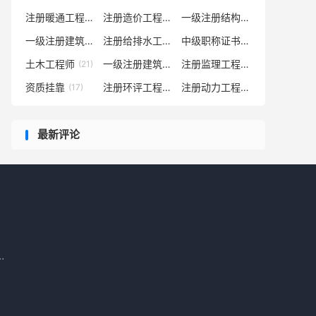
注册暖通工程师
注册造价工程师
一级注册结构工程师
(28)
(26)
(26)
一级注册建筑师
注册给排水工程师
中级职称证书
(25)
(23)
(22)
土木工程师
一级注册建筑师 二级注册建筑师
注册监理工程师
(21)
(19)
(18)
资质挂靠
注册环评工程师
注册动力工程师
(17)
(16)
(15)
最新评论
.