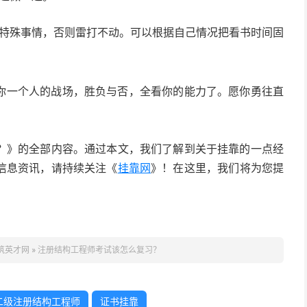
有特殊事情，否则雷打不动。可以根据自己情况把看书时间固
你一个人的战场，胜负与否，全看你的能力了。愿你勇往直
？》的全部内容。通过本文，我们了解到关于挂靠的一点经
信息资讯，请持续关注《
挂靠网
》！在这里，我们将为您提
筑英才网
»
注册结构工程师考试该怎么复习？
二级注册结构工程师
证书挂靠