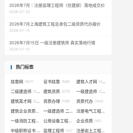
2026年7月｜注册监理工程师（住建部）落地成交价
2026-07-23
2026年7月上海建筑工程总承包二级资质代办报价
2026-07-15
2026年7月15日 一级注册建筑师 真实落地行情
2026-07-15
热门标签
挂靠网
证书挂靠
建筑人才网
(907)
(566)
(413)
二级建造师
建筑资质
一级建造师
(381)
(275)
(268)
建筑英才网
资质办理
资质代办
(245)
(196)
(144)
建筑企业资质
一级建造师 二级建造师
注册电气工程师
(101)
(74)
(66)
一级消防工程师
公用设备工程师
企业资质
(43)
(43)
(40)
中级职称证书 高级职称证书
监理工程师
注册岩土工程师
(32)
(32)
(29)