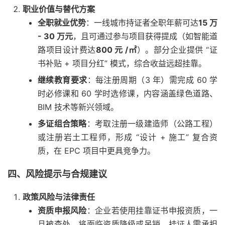
职业价值与替代方案
全职就业优势
：一线城市持证者全职年薪可达
15 万
- 30 万元
，且可通过参与项目获得提成（如智能道
路项目设计费达
800 元 /㎡
）。部分企业提供 “证
书补贴 + 项目分红” 模式，综合收益远超挂靠。
继续教育要求
：每注册周期（3 年）需完成 60 学
时必修课和 60 学时选修课，内容涵盖绿色道路、
BIM 技术等新兴领域。
多证组合策略
：考取注册一级建造师（公路工程）
或注册岩土工程师，形成 “设计 + 施工” 复合资
质，在 EPC 项目中更具竞争力。
四、风险提示与合规建议
政策风险与法律责任
资质申报风险
：企业若使用挂靠证书申报资质，一
旦被查处，将面临资质降级或吊销，挂证人需承担