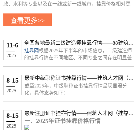
政、水利等专业以及在一线或新一线城市，挂靠价格相对更
高。
查看更多>>
下面这个表格整理了部分省市近期的二级建造师挂靠年费用
参考，你可以快速了解
地区 专业类别 年挂靠费用参考 (元) 备注
全国各地最新二级建造师挂靠行情——88建筑人
11-6
北京 房建 6,000 - 9,000 非唯一社保；唯一社保可达15,000以
才网（挂靠网）
挂靠网
根据2025年下半年的市场信息，二级建造师
上
2025
的挂靠行情在不同地区、不同专业之间存在明显差
市政/机电 约20,000 唯一社保
异。总体而言，市政、水利等专业以及在一线或新
一线城市，挂靠价格相对更高。
广东 机电 15,000 - 20,000 -
最新中级职称证书挂靠行情——建筑人才网（挂
下面这个表格整理了部分省市近期的二级建造师挂
8-15
市政 25,000 - 28,000 -
靠网）
靠年费用参考，你可以快速了解
截至2025年，中级职称证书挂靠行情呈现显著分
公路 25,000 - 27,000 -
2025
地区 专业类别 年挂靠费用参考 (元) 备注
化，具体态势如下：
水利水电 25,000 - 30,000 -
北京 房建 6,000 - 9,000 非唯一社保；唯一社保可达
一、热门专业中级职称价格
辽宁 建筑工程 10,000 - 15,000 -
15,000以上
1. 建筑与市政类
最新注册证书挂靠行情——建筑人才网（挂靠
市政/机电 约20,000 唯一社保
8-15
结构工程
‌：1.2万–1.8万（甲级设计院刚需，
市政工程 15,000 - 25,000 -
一、2025年证书挂靠价格行情
网）
广东 机电 15,000 - 20,000 -
深圳带业绩可达2.5万）
机电工程 12,000 - 18,000 -
2025
市政 25,000 - 28,000 -
给排水工程
‌：1万–1.5万（市政资质必备，浙
水利水电 15,000 - 25,000 -
公路 25,000 - 27,000 -
（一）一级建造师专业价格分化显著
江唯一社保溢价20%）