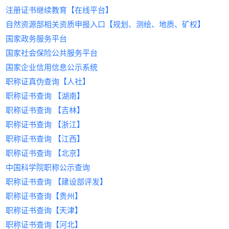
险的7个关键要点
2.中介层层加价，合同条款模糊引发纠纷；
司
达25万以上。
专业技术人员配置
企业缴纳社保，持证人提供远程技术支
》的全部内容。通过本文，我
育代报名
杜绝虚假信息，保障双方权益。
注册证书继续教育【在线平台】
被建筑圈疯传的“搞钱神器”，到底有多
3. &zwnj;
注册造价工程师
持，年收入3万-8万；
注册建筑师、结构工程师等不少于6
&zwnj;
们了解到关于挂靠的一点经验。想了解更多挂靠人
三、选择上海中介必查的5大合规指标
一站式服务，全程无忧
自然资源部相关资质申报入口【规划、测绘、地质、矿权】
野？
3.社保不一致导致资质被撤销风险。
真实就业捆绑证书
核心价值
人；
‌：工程预算、成本管控必备，尤其
‌：
才、建筑人才、招聘相关信息资讯，请持续关注《
从需求发布、资质审核到费用结算，平
备案资质审查
&zwnj;
受房地产企业青睐。
（主角登场：
全职入职企业，获取“工资+证书补贴”
技术负责人需具备10年以上从业经验，
建筑人才网
）
&zwnj;
国家政务服务平台
挂靠网
》！在这里，我们将为您提供更多有价值的
台提供全流程跟踪服务，支持线上签
查验《人力资源服务许可证》《建筑业
二、
朋友老李的真实故事：
建筑人才网
收益范围
双收入（如央企项目经理综合年薪超25
且主持过至少2项中型项目。
‌：一线城市年收入5万-10万元，经验
的4大核心优势
信息。
约、电子发票开具等功能，提升交易效
国家社会保险公共服务平台
企业资质代办备案证书》原件
海量资源库：覆盖一建、二建、监理、造价等20
去年被裁员后，他在某平台挂了3个月简历，只接
丰富者优先匹配高回报项目。
技术装备与业绩
万）；
率。
政策响应能力
国家企业信用信息公示系统
+类建筑证书，注册工程师超10万人；
到2个中介电话。
4. &zwnj;
技术认证增值
注册安全工程师
配备CAD、BIM等专业设计软件；
‌：
&zwnj;
三、如何在
建筑人才网
完成证书挂靠？
确认平台是否具备住建委“三库一平台”
职称证真伪查询【人社】
&zwnj;
政策红利
转折点：
叠加BIM、LEED等认证，薪资提升20%
近3年完成过相应规模的设计项目并通
‌：安全生产法规趋严，企业资质强
&zwnj; 听监理同行推荐了【
建筑人
&zwnj;
步骤1：注册登录
数据对接权限
&zwnj;
职称证书查询 【湖南】
合规闭环服务：
才网
】，操作直接让他惊呆——
制要求安全岗位持证。
以上。
过验收。
访问
建筑人才网
费用构成透明
，完成企业/个人实名认证，获取专
核心提示：房建等过剩专业价格持续走低，而水
1️⃣ &zwnj;
&zwnj;
稳定性
提示
专属简历Buff：
&zwnj;：自行申请需耗时6-12个月，且
‌：年收益6万-12万元，合作周期长且风
&zwnj; 上传一建证书自
职称证书查询 【吉林】
属账号。
拒绝“低价引流”陷阱，要求列明服务
利、机电等政策扶持领域仍具潜力；优先选择唯一
1.签订三方协议，明确权责与费用；
动加V，HR秒搜到他！
材料审核通过率不足40%，建议通过专业&zwnj;
险低。
建
步骤2：发布需求/上传证书
费、证书使用费占比
职称证书查询 【浙江】
二、如何选择合规的挂靠平台？
社保+项目分红的合规模式，避免法律风险。
2️⃣ &zwnj;
筑设计资质代办
防坑指南：
&zwnj;机构高效办理。
&zwnj; 企业必须认证资质，
纠纷处理机制
企业端：填写资质类型、地区要求、预算等
职称证书查询 【江西】
二、警惕“
挂靠网
”陷阱：资质挂靠的三大
以上就是关于《2025年证书挂靠价格行情》的全部
2.社保统一代缴，确保“人证合一”；
挂靠公司直接屏蔽！
建筑行业证书挂靠需兼顾收益与安全，&zwnj;
建筑
关键信息；
优先选择提供履约保证金托管的平台
职称证书查询 【北京】
风险
内容。通过本文，我们了解到关于挂靠的一点经
3️⃣ &zwnj;
人才网
&zwnj;作为行业领先的&zwnj;
薪资透视挂：
&zwnj; 所有岗位标注薪资
建筑人才网
&z
个人端：上传证书扫描件，设定挂靠意向区
（建议金额≥合同总额20%）
中国科学院职称公示查询
验。想了解更多挂靠人才、建筑人才、招聘相关信
3.平台资金托管，分期支付保障安全；
范围，拒绝“面议”套路！
wnj;平台，为持证者与企业提供以下保障：
部分企业为快速获取资质，选择通过“挂靠网”租借
本地化服务网点
域及薪资期望。
息资讯，请持续关注《
&zwnj;
1. ‌
资质，但此举隐患重重：
智能匹配系统：输入企业需求（证书类型、地区、
严格审核机制，杜绝虚假信息
结果：
&zwnj; 1周内拿到3个面试，最终入职
挂靠网
》！在这里，我们将
职称证书查询 【建设部评发】
步骤3：智能匹配与协商
选择在浦东、虹桥等核心商务区设有线
为您提供更多有价值的信息。
预算），1小时推荐3-5位持证人才；
央企项目，薪资比上家涨40%！
企业资质核验
法律风险
‌：挂靠属违法行为，一经查处将面
‌：所有需求方需提交营业执
系统自动推送适配资源，双方通过平台加密沟通功
下服务中心的中介
职称证书查询【贵州】
亲测功能安利：打工人&HR都能爽到的设
行业口碑保障：服务中建、中铁等500+企业，合作
照、项目备案证明，确保挂靠合作合法合
临资质撤销、罚款甚至刑事责任；
四、上海建筑资质挂靠合作全流程
能达成合作意向。
职称证书查询【天津】
计
案例可查，纠纷率低于0.3%。
规。
项目风险
‌：挂靠方技术能力不足易导致工程
步骤4：签订协议与履约
阶段一：需求诊断
‌（1-3日）
职称证书查询【河北】
打工人速抄作业：
持证者身份认证
质量问题，影响企业声誉；
‌：人脸识别+证书编号双重验