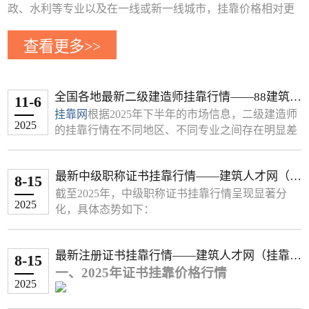
政、水利等专业以及在一线或新一线城市，挂靠价格相对更
高。
查看更多>>
下面这个表格整理了部分省市近期的二级建造师挂靠年费用
参考，你可以快速了解
地区 专业类别 年挂靠费用参考 (元) 备注
全国各地最新二级建造师挂靠行情——88建筑人
11-6
北京 房建 6,000 - 9,000 非唯一社保；唯一社保可达15,000以
才网（挂靠网）
挂靠网
根据2025年下半年的市场信息，二级建造师
上
2025
的挂靠行情在不同地区、不同专业之间存在明显差
市政/机电 约20,000 唯一社保
异。总体而言，市政、水利等专业以及在一线或新
一线城市，挂靠价格相对更高。
广东 机电 15,000 - 20,000 -
最新中级职称证书挂靠行情——建筑人才网（挂
下面这个表格整理了部分省市近期的二级建造师挂
8-15
市政 25,000 - 28,000 -
靠网）
靠年费用参考，你可以快速了解
截至2025年，中级职称证书挂靠行情呈现显著分
公路 25,000 - 27,000 -
2025
地区 专业类别 年挂靠费用参考 (元) 备注
化，具体态势如下：
水利水电 25,000 - 30,000 -
北京 房建 6,000 - 9,000 非唯一社保；唯一社保可达
一、热门专业中级职称价格
辽宁 建筑工程 10,000 - 15,000 -
15,000以上
1. 建筑与市政类
最新注册证书挂靠行情——建筑人才网（挂靠
市政/机电 约20,000 唯一社保
8-15
结构工程
‌：1.2万–1.8万（甲级设计院刚需，
市政工程 15,000 - 25,000 -
一、2025年证书挂靠价格行情
网）
广东 机电 15,000 - 20,000 -
深圳带业绩可达2.5万）
机电工程 12,000 - 18,000 -
2025
市政 25,000 - 28,000 -
给排水工程
‌：1万–1.5万（市政资质必备，浙
水利水电 15,000 - 25,000 -
公路 25,000 - 27,000 -
（一）一级建造师专业价格分化显著
江唯一社保溢价20%）