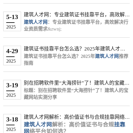
二、关键证据收集清单
保必须由挂靠单位缴纳）已成为越来越多城市和企
显著法律风险。
2025年上海建筑行业迎来新一轮资质核查风暴，据
文书准备阶段
市政工程：2.8万-4.3万（浙江唯一社保
已有一定的执业经验。
一线城市（京沪
二线城市（杭
三四线
二、
专业
证书挂靠
的3大核心风险
业的硬性要求。配合唯一社保的挂靠价格，通常会
住建部门最新数据显示，全市超32%企业因资质不
基础证据
年签3万）
起诉状需包含：原被告信息、诉讼请
广深）
蓉汉）
城市
⚠️ 重要风险提示
建筑人才网：专业建筑证书挂靠平台，高效解决
远高于非唯一社保或无需社保的情况。
达标被限制投标。在此背景下，选择合规的&zwnj;
法律风险
通信工程：3万-6.5万（5G建设推动需
求、事实理由
书面协议（含企业盖章）
5-13
结构工
0.8万–1
在考虑证书挂靠时，你务必注意以下风险：
行业资质需求
1.8万–2.5万
1.2万–1.6万
注册状态与经验：通常来说，转注册（即变更注册
上海建筑资质挂靠中介
建筑人才网
求）
建筑行业建议追加发包方为共同被告
证书注册成功截图（住建部"四库一平
违反《行政许可法》《建筑法》等法
：专业建筑证书挂靠平台，高效解决行
&zwnj;成为企业快速补齐资
程
万
2025
政策风险高：需要明确的是，根据国家住建部门的规定，证
单位）的证书价格会高于初始注册的证书，因为这
（二）二级建造师及其他证书行情
质短板的核心策略。本文整合政策法规与实战经
业资质需求
立案与庭审
台"记录）
规，挂靠双方可能面临罚款、吊销资质
&zwnj;
电气工
1万–1.3
通常意味着持证人已有一定的执业经验。
验，推荐高口碑平台并解析合作全流程。
在建筑行业蓬勃发展的今天，企业资质升级与专业
二级建造师
辅助证据
向被告所在地法院提交材料（7日内立
等处罚
‌：
2万–2.8万
1.5万–1.8万
书挂靠属于违规行为。各地住建部门普遍通过社保联网等方
程
万
⚠️ 重要风险提示
一、上海
技术人才证书挂靠需求持续增长。作为建筑行业垂
建筑资质挂靠
机电+市政组合：年签3.5万（东莞带B
案）
微信/邮件催款记录（需保留原始载体）
2023年住建部"挂证专项整治"已查处违
的三大核心价值
式核查“人证分离”的情况，一旦被查实，个人可能面临注册
环保工
0.6万–0.
建筑证书挂靠平台怎么选？2025年建筑人才网
在考虑证书挂靠时，你务必注意以下风险：
直领域的权威平台，&zwnj;
证+项目出场补贴）
重点举证：已完成合同义务的证据链
银行流水（备注"证书使用费"字样）
规案例1.2万起
建筑人才网&zwnj;
（网
4-29
突破投标门槛
1.5万–2万
1万–1.4万
资格被注销、记入不良信用记录等严重后果。
程
9万
推荐指南
政策风险高：需要明确的是，根据国家住建部门的
站名称）凭借多年深耕行业资源的优势，打造了国
建筑证书挂靠平台怎么选？20
执行阶段
经济风险
房建专业：半年签6000元（广州唯一社
企业资质文件（工商登记信息）
25
年
建筑人才网
推荐
承接总承包、市政工程等项目需匹配二级以
2025
市场风险并存：网络上发布的挂靠信息真假难辨，可能存在
三、价格浮动关键因素
规定，证书挂靠属于违规行为。各地住建部门普遍
内领先的“
指南
特殊取证
建筑证书挂靠网
保）
胜诉后申请强制执行（有效期2年）
企业拖欠挂靠费用或卷款跑路
”，为企业与持证人才搭
上资质证书，挂靠可快速满足投标硬性条
通过社保联网等方式核查“人证分离”的情况，一旦
建安全、合规、高效的对接桥梁。
其他证书
可要求列入失信被执行人名单
通话录音（需明确对方身份）
挂靠期间发生工程质量事故需承担连带
‌：
诈骗风险，例如要求预付费用、扣押证件等。
社保类型
件。
三、风险规避建议
被查实，个人可能面临注册资格被注销、记入不良
一、建筑行业证书挂靠现状与痛点
核心关键词：建筑证书挂靠、建筑资质挂靠、一级
岩土工程师：18万-20万/年（山东转注
现场交涉录像（注意不侵犯隐私）
责任
唯一社保价格比非唯一高30%-50%（如
降低运营成本
��� 给持证人的建议
三、分阶段应对策略
别在招聘软件里“大海捞针”了！建筑人的宝藏网
信用记录等严重后果。
建造师挂靠、
签约阶段
职业风险
册+唯一社保）
建筑挂靠平台
、
建筑人才网
3-19
暖通工程唯一1.2万 vs 非唯一0.8万）
随着建筑资质改革推进，企业需通过证书挂靠满足
自聘持证人员年均成本超25万元，挂靠费用
考虑到上述风险，对于手持二级建造师证书的你，我有以下
站实测分享
市场风险并存：网络上发布的挂靠信息真假难辨，
第一阶段：非诉解决（1个月内）
标题：别在招聘软件里“大海捞针”了！建筑人的宝
监理工程师：1.8万/年（广州唯一社
避免"全权委托"条款
纳入个人诚信黑名单影响后续执业
证书组合
项目投标、资质升级等需求，而建造师、工程师等
仅为1/3-1/2，且无需承担社保、培训支出。
建议：
2025
可能存在诈骗风险，例如要求预付费用、扣押证件
引言：建筑行业证书挂靠需求暴增，如何规避风险
藏网站实测分享
发送《律师函》（模板可参考司法部官网）
保）
约定违约金标准（建议日万分之五）
证书被注销后3年内不得重新注册
中级职称+注册证（如一建/监理）溢价4
专业技术人才也可通过挂靠实现证书价值变现。然
抢占政策红利
三、合规操作的4项注意事项
理性看待挂靠：在政策严控的背景下，单纯依靠证书挂靠获
二、影响价格的四大关键因素
等。
高效匹配？
开场暴击：
履行阶段
通过12333投诉企业欠薪（部分地区受理挂靠
0%以上（如结构+一建建筑组合年签5
而，行业长期存在以下痛点：
临港新片区、五大新城等重点区域项目，优
��� 给持证人的建议
建筑企业资质升级、项目投标、动态核查都离不开
“投了30份简历，25家是招销售！剩下的5家建筑公
专业稀缺性
纠纷）
选择正规企业
按月结算费用（留存付款凭证）
‌：铁路、矿业等冷门专业因持证
万）
先向资质齐全企业开放绿色审批通道。
信息不对称
‌：企业与个人缺乏可靠渠道精准
利的空间正在缩小，且伴随巨大风险。建议你将证书视为提
建筑人才网解析：高价值证书与合规挂靠网络平
考虑到上述风险，对于手持二级建造师证书的你，
第二阶段：法律程序
专业人才证书支持。然而，传统中介信息不透明、
司，开口就问能不能接受外派非洲…”
人数少，价格居高不下；房建、市政因供给
定期核查证书使用状态
核查企业资质证书、工商登记信息
3-18
紧急需求
二、2025年上海优质资质挂靠中介推荐
匹配需求；
升个人职业竞争力、争取更好全职岗位和薪资的筹码。
建筑人才网
解析：高价值证书与合规
挂靠
台如何选？
我有以下建议：
以上就是关于《挂靠费拖欠怎么起诉》的全部内
收费混乱、合规性差等问题频发。建筑人才网作为
你是不是也受够了在XX直聘、XX同城刷到凌晨，
饱和导致价格低迷。
劳动仲裁（适用于存在事实劳动关系情形）
优先选择有实体项目的公司（可通
企业资质核查前1-2个月价格跳涨（如水
风险隐患多
‌：黑中介泛滥，合同纠纷频发；
根据服务透明度、政策响应速度等维度综合评估，
关注合规路径：如果确实有企业需要你的证书用于资质维
2025
网
络平台如何选？
理性看待挂靠：在政策严控的背景下，单纯依靠证
容。通过本文，我们了解到关于挂靠的一点经验。
垂直建筑行业的证书挂靠平台，凭借10万+注册工
只为找一个靠谱的工地岗位？
地区差异
民事诉讼案由选择：
过"全国建筑市场监管公共服务平台"验
‌：北京、上海等一线城市价格普遍
利职称在四川汛期前达2.3万）
流程复杂
‌：资质审核、合同签订、款项结算
推荐以下平台：