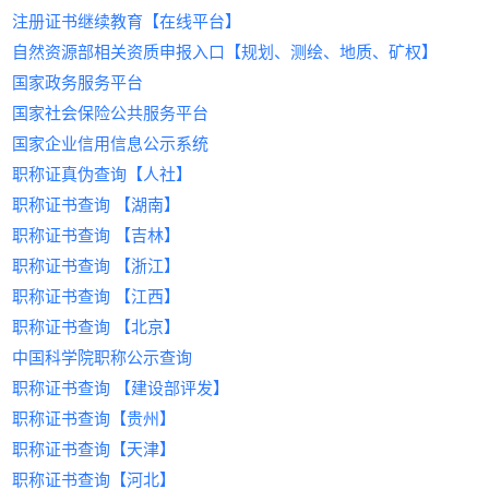
险的7个关键要点
2.中介层层加价，合同条款模糊引发纠纷；
司
达25万以上。
专业技术人员配置
企业缴纳社保，持证人提供远程技术支
》的全部内容。通过本文，我
育代报名
杜绝虚假信息，保障双方权益。
注册证书继续教育【在线平台】
被建筑圈疯传的“搞钱神器”，到底有多
3. &zwnj;
注册造价工程师
持，年收入3万-8万；
注册建筑师、结构工程师等不少于6
&zwnj;
们了解到关于挂靠的一点经验。想了解更多挂靠人
三、选择上海中介必查的5大合规指标
一站式服务，全程无忧
自然资源部相关资质申报入口【规划、测绘、地质、矿权】
野？
3.社保不一致导致资质被撤销风险。
真实就业捆绑证书
核心价值
人；
‌：工程预算、成本管控必备，尤其
‌：
才、建筑人才、招聘相关信息资讯，请持续关注《
从需求发布、资质审核到费用结算，平
备案资质审查
&zwnj;
受房地产企业青睐。
（主角登场：
全职入职企业，获取“工资+证书补贴”
技术负责人需具备10年以上从业经验，
建筑人才网
）
&zwnj;
国家政务服务平台
挂靠网
》！在这里，我们将为您提供更多有价值的
台提供全流程跟踪服务，支持线上签
查验《人力资源服务许可证》《建筑业
二、
朋友老李的真实故事：
建筑人才网
收益范围
双收入（如央企项目经理综合年薪超25
且主持过至少2项中型项目。
‌：一线城市年收入5万-10万元，经验
的4大核心优势
信息。
约、电子发票开具等功能，提升交易效
国家社会保险公共服务平台
企业资质代办备案证书》原件
海量资源库：覆盖一建、二建、监理、造价等20
去年被裁员后，他在某平台挂了3个月简历，只接
丰富者优先匹配高回报项目。
技术装备与业绩
万）；
率。
政策响应能力
国家企业信用信息公示系统
+类建筑证书，注册工程师超10万人；
到2个中介电话。
4. &zwnj;
技术认证增值
注册安全工程师
配备CAD、BIM等专业设计软件；
‌：
&zwnj;
三、如何在
建筑人才网
完成证书挂靠？
确认平台是否具备住建委“三库一平台”
职称证真伪查询【人社】
&zwnj;
政策红利
转折点：
叠加BIM、LEED等认证，薪资提升20%
近3年完成过相应规模的设计项目并通
‌：安全生产法规趋严，企业资质强
&zwnj; 听监理同行推荐了【
建筑人
&zwnj;
步骤1：注册登录
数据对接权限
&zwnj;
职称证书查询 【湖南】
合规闭环服务：
才网
】，操作直接让他惊呆——
制要求安全岗位持证。
以上。
过验收。
访问
建筑人才网
费用构成透明
，完成企业/个人实名认证，获取专
核心提示：房建等过剩专业价格持续走低，而水
1️⃣ &zwnj;
&zwnj;
稳定性
提示
专属简历Buff：
&zwnj;：自行申请需耗时6-12个月，且
‌：年收益6万-12万元，合作周期长且风
&zwnj; 上传一建证书自
职称证书查询 【吉林】
属账号。
拒绝“低价引流”陷阱，要求列明服务
利、机电等政策扶持领域仍具潜力；优先选择唯一
1.签订三方协议，明确权责与费用；
动加V，HR秒搜到他！
材料审核通过率不足40%，建议通过专业&zwnj;
险低。
建
步骤2：发布需求/上传证书
费、证书使用费占比
职称证书查询 【浙江】
二、如何选择合规的挂靠平台？
社保+项目分红的合规模式，避免法律风险。
2️⃣ &zwnj;
筑设计资质代办
防坑指南：
&zwnj;机构高效办理。
&zwnj; 企业必须认证资质，
纠纷处理机制
企业端：填写资质类型、地区要求、预算等
职称证书查询 【江西】
二、警惕“
挂靠网
”陷阱：资质挂靠的三大
以上就是关于《2025年证书挂靠价格行情》的全部
2.社保统一代缴，确保“人证合一”；
挂靠公司直接屏蔽！
建筑行业证书挂靠需兼顾收益与安全，&zwnj;
建筑
关键信息；
优先选择提供履约保证金托管的平台
职称证书查询 【北京】
风险
内容。通过本文，我们了解到关于挂靠的一点经
3️⃣ &zwnj;
人才网
&zwnj;作为行业领先的&zwnj;
薪资透视挂：
&zwnj; 所有岗位标注薪资
建筑人才网
&z
个人端：上传证书扫描件，设定挂靠意向区
（建议金额≥合同总额20%）
中国科学院职称公示查询
验。想了解更多挂靠人才、建筑人才、招聘相关信
3.平台资金托管，分期支付保障安全；
范围，拒绝“面议”套路！
wnj;平台，为持证者与企业提供以下保障：
部分企业为快速获取资质，选择通过“挂靠网”租借
本地化服务网点
域及薪资期望。
息资讯，请持续关注《
&zwnj;
1. ‌
资质，但此举隐患重重：
智能匹配系统：输入企业需求（证书类型、地区、
严格审核机制，杜绝虚假信息
结果：
&zwnj; 1周内拿到3个面试，最终入职
挂靠网
》！在这里，我们将
职称证书查询 【建设部评发】
步骤3：智能匹配与协商
选择在浦东、虹桥等核心商务区设有线
为您提供更多有价值的信息。
预算），1小时推荐3-5位持证人才；
央企项目，薪资比上家涨40%！
企业资质核验
法律风险
‌：挂靠属违法行为，一经查处将面
‌：所有需求方需提交营业执
系统自动推送适配资源，双方通过平台加密沟通功
下服务中心的中介
职称证书查询【贵州】
亲测功能安利：打工人&HR都能爽到的设
行业口碑保障：服务中建、中铁等500+企业，合作
照、项目备案证明，确保挂靠合作合法合
临资质撤销、罚款甚至刑事责任；
四、上海建筑资质挂靠合作全流程
能达成合作意向。
职称证书查询【天津】
计
案例可查，纠纷率低于0.3%。
规。
项目风险
‌：挂靠方技术能力不足易导致工程
步骤4：签订协议与履约
阶段一：需求诊断
‌（1-3日）
职称证书查询【河北】
打工人速抄作业：
持证者身份认证
质量问题，影响企业声誉；
‌：人脸识别+证书编号双重验