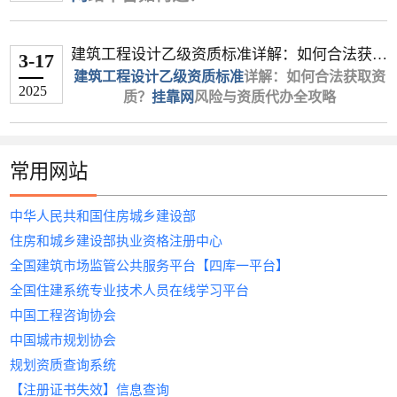
护，务必确保一切操作合规，特别是社保关系的唯一性和一
书挂靠获利的空间正在缩小，且伴随巨大风险。建
想了解更多挂靠人才、建筑人才、招聘相关信息资
程师资源、全程合规服务与资金托管保障，成为企
灵魂拷问区：
在建筑行业中，专业证书的挂靠不仅是提升个人收
高于三四线（如深圳房建带业绩15万/年 vs 河
合同纠纷（协议有效时）
证）
环节繁琐。
▶ 沪建通（政企合作试点单位）
致性，以规避主要风险。
议你将证书视为提升个人职业竞争力、争取更好全
讯，请持续关注《
业快速解决资质难题的首选。本文将解析建筑证书
☑️ 招聘软件刷到麻木，岗位描述全是“面议”，点进
入的重要途径，更是企业快速获取资质的刚需。然
北市政不唯一社保3个月8000元）。
签订书面协议
不当得利纠纷（协议无效时）
挂靠网
》！在这里，我们将为您
&zwnj;
建筑人才网
&zwnj;作为专业“
挂靠网
”，针对
核心优势
‌：直连上海市住建委数据系统，实
四、风险预防措施
建筑工程设计乙级资质标准详解：如何合法获取
职岗位和薪资的筹码。
提供更多有价值的信息。
挂靠的核心流程，并教您如何通过专业平台降低风
去才发现薪资低到离谱？
而，面对市场上众多“&zwnj;
社保要求
明确服务期限、费用支付方式、责任划
‌：唯一社保成为硬性条件，非唯一
挂靠网
&zwnj;”“&zwnj;
3-17
性推出“智能匹配+全流程保障”服务，依托大数据
时同步资质审批动态
考虑长远发展：与其冒险挂靠，不如考虑将证书用于全职工
资质？挂靠网风险与资质代办全攻略
关注合规路径：如果确实有企业需要你的证书用于
险、提升效率。
☑️ 公司说“急招项目经理”，结果面试3轮才发现对
挂靠证书的网站
建筑工程设计乙级资质标准
社保价格腰斩（如市政专业唯一社保年签3万
签约阶段
分条款
&zwnj;”，如何选择安全可靠的平
详解：如何合法获取资
四、未来趋势
技术连接全国30万+建筑企业与持证人才，破解行
特色服务：提供“社保代缴+证书注册”全托管
作。拥有二建证书的全职人员在北京、广东等地的月薪普遍
2025
资质维护，务必确保一切操作合规，特别是社保关
方要的是能搬砖的施工员？
台？哪些证书真正具备高含金量？&zwnj;
vs 不唯一社保3个月8000元）。
质？
要求企业预付30%定金
注明"仅用于资质申报，不参与实际施
挂靠网
风险与资质代办全攻略
建筑人才
业难题。
冷门专业局部爆发
‌：水利、地质类证书在西
模式，规避多重社保风险
可达8,000至15,000元，收入稳定且能持续积累宝贵的项目经
系的唯一性和一致性，以规避主要风险。
一、建筑行业证书挂靠的3大刚需场景
☑️ 考下一建证书想跳槽，投10封简历8个已读不
网&zwnj;
&zwnj;
附加条件
引言
为您深度解析行业趋势，助您精准匹配资
&zwnj;
添加"违约方承担律师费"条款
工"等免责声明
‌：
二、为什么选择
建筑人才网
？
部项目投标期现短期高价；
合作案例：累计服务临港片区企业超160家
验。
考虑长远发展：与其冒险挂靠，不如考虑将证书用
1.企业资质升级：承接更高等级项目需匹配一级建
回，剩下2个说“只招35岁以下”？
源，规避风险。
在建筑行业，拥有“
履行阶段
社保一致性管理
带B证、业绩或高工资质可提升价格3
建筑工程设计乙级资质
”是企业
合规捆绑成主流
‌：企业更倾向“证书注册+项
▶ 东方资质网
精准匹配，高效对接
一、202
5
年高价值建筑证书排名
于全职工作。拥有二建证书的全职人员在北京、广
造师、造价工程师等证书；
恭喜你！这篇推文能帮你省下80%无效求职时间！
承接中大型项目的关键门槛。然而，资质申请流程
0%以上；
按月收取费用（避免年付）
避免在多单位同时缴纳社保（大数据系
以上就是关于《全国各地最新二级建造师挂靠行情》的全部
目分红”模式，减少纯挂靠风险。
背书资源
平台覆盖‌
‌：上海市建筑行业协会战略合作伙
一/二级建造师、造价工程师、
常用网站
是谁偷走了建筑人的黄金就业期？
东等地的月薪普遍可达8,000至15,000元，收入稳定
1. &zwnj;
复杂、审核严格，许多企业因不熟悉标准或资源不
一级建造师
转注册价格普遍高于初始注册。
定期查询证书使用状态
统会自动预警）
（市政/机电方向）
&zwnj;
注：价格数据综合自中介平台及企业直签报价，实
伴
监理工程师
‌等20余类证书资源，通过AI
内容。通过本文，我们了解到关于挂靠的一点经验。想了解
三、政策风险与合规建议
证书挂靠到单位不给钱怎么
且能持续积累宝贵的项目经验。
2.项目投标紧急需求：快速补充注册建筑师、结构
真相：
足而止步。本文深度解析乙级资质标准，揭露“
市场需求
‌ 用错平台=把简历丢进黑洞！
建议通过劳务派遣方式解决社保问题
‌：企业资质升级、工程投标的核心
挂
以上就是关于《
际受社保唯一性、注册方式（初始/转注）等因素浮
风控体系：首创电子合同区块链存证技术，
算法智能推荐最优挂靠方案，缩短70%
更多挂靠人才、建筑人才、招聘相关信息资讯，请持续关注
中华人民共和国住房城乡建设部
办？3步维权实操指南
以上就是关于《全国各地最新二级建造师挂靠行
（一）当前监管重拳
工程师等人员资质；
靠网
”潜在风险，并为您推荐安全高效的&zwnj;
动态监控风险
综合招聘平台现状：
证书，尤其市政、机电领域缺口大。
建
》的全部内容。通过本
动。
纠纷处理周期缩短至7天
匹配周期。
《
挂靠网
》！在这里，我们将为您提供更多有价值的信息。
情》的全部内容。通过本文，我们了解到关于挂靠
筑设计资质代办
社保全国联网
→ 建筑岗位被销售、客服信息淹没
挂靠收益
定期查询证书使用情况（住建部"四库
‌：年收益约4万-15万元，一线城市项
&zwnj;服务解决方案。
‌：证书注册单位与社保缴纳单
住房和城乡建设部执业资格注册中心
文，我们了解到关于挂靠的一点经验。想了解更多
以上就是关于《最新中级职称证书挂靠行情——建
覆盖证书：一/二级建造师、造价工程师、安
企业可发布定制需求，快速筛选符合要
一、
建筑工程设计乙级资质标准
：企业必
的一点经验。想了解更多挂靠人才、建筑人才、招
3.动态核查应对：确保社保、人员证书与备案信息
位不一致将触发注销风险；
→ HR不懂“BIM建模”“基坑支护”是啥，乱推
目费用更高。
一平台"可查）
挂靠人才、建筑人才、招聘相关信息资讯，请持续
筑人才网（挂靠网）》的全部内容。通过本文，我
全工程师等8类主流资质
求的持证人才；人才可一键投递证书信
全国建筑市场监管公共服务平台【四库一平台】
须满足哪些条件？
聘相关信息资讯，请持续关注《
一致，避免处罚。
动态核查加码
岗位
政策优势
保存项目文件、转账记录等证据链
‌：住建部严查“人证分离”，持证且
‌：286人因“人证分离”被公开处
挂靠网
》！在这
关注《
挂靠网
》！在这里，我们将为您提供更多有
们了解到关于挂靠的一点经验。想了解更多挂靠人
▶ 建筑人才网（长三角头部平台）
息，触达全国优质企业。
全国住建系统专业技术人员在线学习平台
四、替代方案建议
里，我们将为您提供更多有价值的信息。
根据住建部规定，申请乙级资质需满足以下核心条
罚，轻则证书作废，重则终身禁业；
→ 薪资不透明，聊半天才说“月薪5k但要随项
能配合社保的人才稀缺性显著提升。
价值的信息。
才、建筑人才、招聘相关信息资讯，请持续关注《
智能匹配
合规保障，风险可控
‌：AI算法3分钟生成适配方案，签约
中国工程咨询协会
行业痛点：
2. &zwnj;
件：
企业资质改革
考虑证书租赁转为全职就业
目全国跑”
注册电气工程师
‌：中小建筑企业资质合并，进
&zwnj;
挂靠网
》！在这里，我们将为您提供更多有价值的
成功率提升45%
首创“三方协议存证”模式，提供标准化
中国城市规划协会
一步挤压纯挂靠空间。
参与企业实际项目获取合法报酬
地方人才市场现状：
行业地位
企业基础要求
‌：电力、工业设计领域的“黄金证
信息。
政策解读：每月发布《上海建筑资质白皮
合同模板，明确权责条款，规避法律风
（二）合规变现路径
1.个人证书闲置，企业找不到可靠持证人才；
通过继续教育提升证书含金量
→ 信息更新慢，好岗位早被内部推荐占坑
书”，持证人数少，企业需求迫切。
注册资本≥100万元；
规划资质查询系统
书》，深度解析各区核查重点
险。
证书挂靠注意事项：规避风
兼职+唯一社保模式
→ 跑断腿参加招聘会，发现全是劳务派遣公
挂靠收益
独立法人资格，无不良信用记录。
‌：年均6万-20万元，部分稀缺专业可
‌：
以上就是关于《
增值服务：免费提供资质延期预警、继续教
严格审核企业资质与人才证书真实性，
【注册证书失效】信息查询