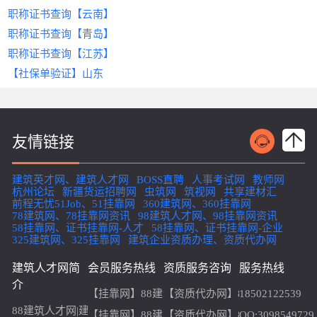
在线签订电子合同，平台监管款项支付，确保交易
提交企业营业执照、近三年审计报告等基础
三、2025年建筑证书挂靠流程详解（以
“黑话翻译器”
证，避免证书盗用风险。
经济风险
‌：合作纠纷频发，款项难以追回，
‌：看不懂“弹性工作=24小时待
建筑人才网
职称证书查询【云南】
安全。
材料
4
为例）
2. ‌
精准匹配，高效对接
命”？平台标注企业真实作息！
维权成本高昂。
四、建筑人才网的SEO优化策略与用户体
职称证书查询【青岛】
中介出具《资质匹配建议书》，明确所需证
Step 1：发布需求
替代方案
证书变现捷径
智能算法推荐
‌：选择正规‌
‌：注册造价师/安全员证书一键
‌：根据证书类型、地域、企业
建筑设计资质代办
‌服务，合法
验升级
书类型与等级
职称证书查询【江苏】
登录
合规取得资质，全程规避风险。
建筑人才网
展示，猎头主动约喝茶！
需求自动匹配最优资源，缩短合作周期。
官网，填写企业信息、所需证书类
阶段二：智能撮合
为提升“挂靠网”相关关键词搜索排名，建筑人才网
‌（3-7日）
【社保单验证】山东
三、
资质代办
服务核心优势：为何成为企
型（如一级建造师市政专业）、挂靠期限、预算
避雷区暗号
全程透明化
‌：匿名点评公司加班强度，专治
‌：合同条款、付款方式在线确
持续优化以下板块：
平台推荐注册地为上海的持证人才，核查其
业首选？
等。
“入职后才发现是坑”！
认，支持第三方资金托管，保障双方权益。
社保缴纳单位一致性
内容体系建设
HR必备外挂：
3. ‌
专业代办机构可为企业提供“一站式”解决方案：
Step 2：智能匹配
政策同步，规避风险
通过VR会议系统完成三方线上洽谈
定期发布《建筑资质政策解读》《证书
系统自动筛选符合要求的持证人才，展示其资质编
人才雷达
动态更新行业规范
高效省时
‌：输入“桥梁工程+5年经验+驻地江
‌：3-6个月内完成材料准备、申报及
‌：实时解读住建部、人社
阶段三：协议签订
挂靠避坑指南》等原创干货，精准锚定
‌（1日）
友情链接
号、社保记录、历史合作评价，支持在线对比。
苏”，立刻弹出30份简历！
部最新政策，例如社保与证书单位一致性要
审批，通过率超90%；
使用住建委备案的标准化合同模板，重点约
“建筑证书挂靠”“挂靠网推荐”等长尾
Step 3：签约与备案
防鸽神器
求，帮助用户提前规划。
精准匹配
‌：求职者简历显示“最快到岗时
‌：根据企业情况定制人员配置、业
定：
词，吸引目标用户。
1.
平台生成电子合同，明确证书使用范围、费用支
间”，降低放鸽子概率！
法律顾问支持
绩证明等方案；
‌：提供标准化合同模板及专业
建筑英才网、建筑人才网
BOSS直聘
人事考试网
教师网
✓ 挂靠期限与续约条件
移动端适配
杭州论坛
付节点、违约责任；
新疆货运招聘网
薅羊毛专区
法律咨询，明确责任划分，降低纠纷概率。
全程无忧
‌：政策解读、流程跟进、公示期问
‌：新企业发布职位送7天流量包，
虫筑网
筑视网
共享建材汇
✓ 项目风险责任划分
开发响应式网站及小程序，确保用户随
前程无忧51Job、51挂靠网
360建筑网、360挂靠网
三、为什么选择
建筑人才网
？
2.
协助办理证书变更注册、社保增员等手续；
白嫖曝光量！
题处理均由专家团队负责。
✓ 突发政策变动处理方案
时随地访问，提升页面加载速度至1.5秒
2
4
78建筑网、78挂靠网资讯
98建筑人才网、98挂靠网资讯
真人吐槽区：这些功能真的不是窥探我大
3.
✅ ‌
&zwnj;
进度实时同步至企业后台，电子存档可查。
垂直领域深耕
案例
&zwnj;：某建筑设计公司通过
代办服务
58挂靠网、证书挂靠网-人才
58挂靠网、证书挂靠网-企业
阶段四：履约监管
内。
‌（持续服务）
脑？
325建筑网、325挂靠网
建筑企业资质办理、资质代办网
避坑提醒：
专注建筑行业10年，服务超50万持证人才与10万家
，2个月内成功升级乙级资质，中标金额提升30
中介监控人才继续教育学时、证书年检状态
内外链布局
1.
用户@工地吴彦祖：
企业，精准覆盖建造师、造价师、监理工程师等全
0%。
拒绝“无社保挂靠”，避免资质核查风险；
提供季度《资质健康度检测报告》
与住建类门户网站、行业论坛建立合
建筑人才网简
会员服务热线
资质服务咨询
服务热线
四、如何选择靠谱的
建筑设计资质代办
公
2.确认证书在住建部官网可查，警惕假证！
“上次设置‘不接受单休’，结果第二天就收到匹配通
品类
证书需求
。
五、SEO优化策略提升中介平台曝光率
作，增加高质量外链；内链引导用户浏
介
司？
知！HR开口第一句：我们大小周但工资给够，来
✅ ‌
用户口碑保障
【挂靠网】88建筑人才网
【资质代办网】88建筑人才网张
18502122539
览“成功案例”“常见问题”等高转化页
若您运营建筑资质挂靠平台，可通过以下方式强化
四、建筑证书挂靠常见问题解答
聊聊？”
平台用户满意度达98%，合作企业包括国企、上市
资质合规
‌：确认代办机构具备合法经营资格
88建筑人才网|建筑英才网|挂靠网
面。
搜索排名：
【挂靠网】88建筑人才网电话：18502122539
【资质代办网】88建筑人才网电话：1
QQ:3098549729