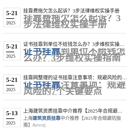
内蒙古 建筑工程 5,000 - 8,000 初始注册
水利水电 25,000 - 30,000 -
高价专业
‌（年费8万以上）：
电气工程
‌：1.5万–2万（新能源项目推动，江
挂靠费拖欠怎么起诉？3步法律维权实操手册
辽宁 建筑工程 10,000 - 15,000 -
铁路工程：9万-25万（北京3个月短期挂
机电工程 10,000 - 15,000 -
5-21
苏带B证+电力资质1.8万起）
挂靠费拖欠怎么起诉？3
市政工程 15,000 - 25,000 -
靠达9.3万）
暖通工程
‌：0.8万–1.2万（节能评估需求稳
市政/水利 约13,000 - 15,000 较常规专业上浮20%-30%
步法律维权实操手册
2025
机电工程 12,000 - 18,000 -
港航工程：13万-16万（带业绩可至20
定，北京年签1.5万）
上海 各专业 12,000 - 36,000 按月估算(1,000-3,000元/月)
一、起诉前的关键准备
水利水电 15,000 - 25,000 -
万）
2. 能源与环保类
��� 影响挂靠价格的关键因素
内蒙古 建筑工程 5,000 - 8,000 初始注册
确认诉讼主体资格
矿业工程：9万-12万（湖北唯一社保年
环保工程
‌：0.9万–1.5万（双碳政策刺激，上
证书挂靠到单位不给钱怎么办？3步维权实操指
除了地区差异，以下几个因素也会显著影响最终的挂靠费
机电工程 10,000 - 15,000 -
签12.5万）
需证明实际存在挂靠关系（如协议、转
5-21
海环境企业1.6万急招）
证书挂靠
到单位不给钱怎
南
市政/水利 约13,000 - 15,000 较常规专业上浮20%-3
民航工程：10万-15万（业绩加持可达20
账记录等）
电力（输变电）
‌：1.8万–2.5万（电网改造项
用：
么办？3步维权实操指南
2025
0%
万）
建筑行业可主张"实际施工人"身份起诉
目需求，四川唯一社保2.2万）
专业类别是核心：不同专业的“含金量”差距很大。市政、机
一、确认法律救济可行性
上海 各专业 12,000 - 36,000 按月估算(1,000-3,000
中端专业
发包方
‌（年费3万-6.5万）：
水利水电
‌：1万–1.6万（西部项目投标期短期
电、水利、公路等专业由于市场需求较大或持证人员相对较
元/月)
核心证据清单
合同效力认定
水利水电：4.3万-6.5万（专项债政策拉
冲高至2万）
少，价格通常高于最常见的建筑工程专业。
挂靠网整理的证书挂靠注意事项：规避风险的7
��� 影响挂靠价格的关键因素
证据类型作用说明采集渠道书面协议证明合
动需求）
根据《民法典》第153条，违反强制性
5-21
3. 特殊领域
证书挂靠
注意事项：规避
个关键要点
社保要求是硬门槛：目前，“唯一社保”（即你的社保必须由
除了地区差异，以下几个因素也会显著影响最终的
同关系签约原件/扫描件证书注册记录证明履
机电工程：3.6万-7万（新能源项目需求
规定的挂靠协议无效
岩土工程
‌：1.5万–2.5万（勘察资质稀缺，山
风险的7个关键要点
2025
挂靠费用：
约事实住建部四库一平台催款记录证明拖欠
增长，江苏带B证半年签3万）
2024年最高人民法院案例明确：已支付
东转注价2.75万）
挂靠单位缴纳）已成为越来越多城市和企业的硬性要求。配
一、什么是证书挂靠？
专业类别是核心：不同专业的“含金量”差距很大。
事实微信/邮件/录音
公路工程：2.6万-6.5万（河源带路桥高
费用可主张不当得利返还
通信工程
‌：1.2万–1.8万（5G建设推动，广东
合唯一社保的挂靠价格，通常会远高于非唯一社保或无需社
市政、机电、水利、公路等专业由于市场需求较大
证书挂靠是指个人将职业资格证书（如建造师、医
财产保全申请
维权成本评估
工+交B证综合5万/年）
半年签1万）
1
12
保的情况。
上海建筑资质挂靠中介推荐【2025年合规避坑
或持证人员相对较少，价格通常高于最常见的建筑
师、注册会计师等）注册在企业名下，实际不参与
低价专业
维权方式时间成本经济成本成功率协商调解1-
起诉同时可冻结对方账户（需提供担
‌（年费1.5万-3万）：
5-13
风景园林
‌：1.5万–2.5万（生态项目备案需
注册状态与经验：通常来说，转注册（即变更注册单位）的
指南】
工程专业。
项目工作，企业借此满足资质审核要求的行为。该
上海
建筑资质挂靠
2周0元约45%劳动仲裁2-6个月10-300元68%民
建筑工程：1.5万-2.5万（广东裸证年签
保）
中介推荐【2025年合规避坑指
求，杭州年签2.8万）
2025
二、诉讼流程详解
社保要求是硬门槛：目前，“唯一社保”（即你的社
现象在建筑、医药、教育等行业较为普遍，但存在
南】
&zwnj;
事诉讼6-12个月标的额4%82%
3.7万，但市场过剩导致价格腰斩）
证书价格会高于初始注册的证书，因为这通常意味着持证人
二、地域差价对比表