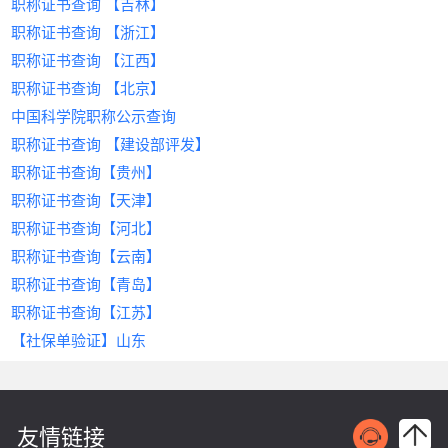
核心提示：房建等过剩专业价格持续走低，而水
1️⃣ &zwnj;
&zwnj;
稳定性
提示
专属简历Buff：
&zwnj;：自行申请需耗时6-12个月，且
‌：年收益6万-12万元，合作周期长且风
&zwnj; 上传一建证书自
职称证书查询 【吉林】
属账号。
拒绝“低价引流”陷阱，要求列明服务
利、机电等政策扶持领域仍具潜力；优先选择唯一
1.签订三方协议，明确权责与费用；
动加V，HR秒搜到他！
材料审核通过率不足40%，建议通过专业&zwnj;
险低。
建
步骤2：发布需求/上传证书
费、证书使用费占比
职称证书查询 【浙江】
二、如何选择合规的挂靠平台？
社保+项目分红的合规模式，避免法律风险。
2️⃣ &zwnj;
筑设计资质代办
防坑指南：
&zwnj;机构高效办理。
&zwnj; 企业必须认证资质，
纠纷处理机制
企业端：填写资质类型、地区要求、预算等
职称证书查询 【江西】
二、警惕“
挂靠网
”陷阱：资质挂靠的三大
以上就是关于《2025年证书挂靠价格行情》的全部
2.社保统一代缴，确保“人证合一”；
挂靠公司直接屏蔽！
建筑行业证书挂靠需兼顾收益与安全，&zwnj;
建筑
关键信息；
优先选择提供履约保证金托管的平台
职称证书查询 【北京】
风险
内容。通过本文，我们了解到关于挂靠的一点经
3️⃣ &zwnj;
人才网
&zwnj;作为行业领先的&zwnj;
薪资透视挂：
&zwnj; 所有岗位标注薪资
建筑人才网
&z
个人端：上传证书扫描件，设定挂靠意向区
（建议金额≥合同总额20%）
中国科学院职称公示查询
验。想了解更多挂靠人才、建筑人才、招聘相关信
3.平台资金托管，分期支付保障安全；
范围，拒绝“面议”套路！
wnj;平台，为持证者与企业提供以下保障：
部分企业为快速获取资质，选择通过“挂靠网”租借
本地化服务网点
域及薪资期望。
息资讯，请持续关注《
&zwnj;
1. ‌
资质，但此举隐患重重：
智能匹配系统：输入企业需求（证书类型、地区、
严格审核机制，杜绝虚假信息
结果：
&zwnj; 1周内拿到3个面试，最终入职
挂靠网
》！在这里，我们将
职称证书查询 【建设部评发】
步骤3：智能匹配与协商
选择在浦东、虹桥等核心商务区设有线
为您提供更多有价值的信息。
预算），1小时推荐3-5位持证人才；
央企项目，薪资比上家涨40%！
企业资质核验
法律风险
‌：挂靠属违法行为，一经查处将面
‌：所有需求方需提交营业执
系统自动推送适配资源，双方通过平台加密沟通功
下服务中心的中介
职称证书查询【贵州】
亲测功能安利：打工人&HR都能爽到的设
行业口碑保障：服务中建、中铁等500+企业，合作
照、项目备案证明，确保挂靠合作合法合
临资质撤销、罚款甚至刑事责任；
四、上海建筑资质挂靠合作全流程
能达成合作意向。
职称证书查询【天津】
计
案例可查，纠纷率低于0.3%。
规。
项目风险
‌：挂靠方技术能力不足易导致工程
步骤4：签订协议与履约
阶段一：需求诊断
‌（1-3日）
职称证书查询【河北】
打工人速抄作业：
持证者身份认证
质量问题，影响企业声誉；
‌：人脸识别+证书编号双重验
在线签订电子合同，平台监管款项支付，确保交易
提交企业营业执照、近三年审计报告等基础
三、2025年建筑证书挂靠流程详解（以
“黑话翻译器”
证，避免证书盗用风险。
经济风险
‌：合作纠纷频发，款项难以追回，
‌：看不懂“弹性工作=24小时待
建筑人才网
职称证书查询【云南】
安全。
材料
4
为例）
2. ‌
精准匹配，高效对接
命”？平台标注企业真实作息！
维权成本高昂。
四、建筑人才网的SEO优化策略与用户体
职称证书查询【青岛】
中介出具《资质匹配建议书》，明确所需证
Step 1：发布需求
替代方案
证书变现捷径
智能算法推荐
‌：选择正规‌
‌：注册造价师/安全员证书一键
‌：根据证书类型、地域、企业
建筑设计资质代办
‌服务，合法
验升级
书类型与等级
职称证书查询【江苏】
登录
合规取得资质，全程规避风险。
建筑人才网
展示，猎头主动约喝茶！
需求自动匹配最优资源，缩短合作周期。
官网，填写企业信息、所需证书类
阶段二：智能撮合
为提升“挂靠网”相关关键词搜索排名，建筑人才网
‌（3-7日）
【社保单验证】山东
三、
资质代办
服务核心优势：为何成为企
型（如一级建造师市政专业）、挂靠期限、预算
避雷区暗号
全程透明化
‌：匿名点评公司加班强度，专治
‌：合同条款、付款方式在线确
持续优化以下板块：
平台推荐注册地为上海的持证人才，核查其
业首选？
等。
“入职后才发现是坑”！
认，支持第三方资金托管，保障双方权益。
社保缴纳单位一致性
内容体系建设
HR必备外挂：
3. ‌
专业代办机构可为企业提供“一站式”解决方案：
Step 2：智能匹配
政策同步，规避风险
通过VR会议系统完成三方线上洽谈
定期发布《建筑资质政策解读》《证书
系统自动筛选符合要求的持证人才，展示其资质编
人才雷达
动态更新行业规范
高效省时
‌：输入“桥梁工程+5年经验+驻地江
‌：3-6个月内完成材料准备、申报及
‌：实时解读住建部、人社
阶段三：协议签订
挂靠避坑指南》等原创干货，精准锚定
‌（1日）
友情链接
号、社保记录、历史合作评价，支持在线对比。
苏”，立刻弹出30份简历！
部最新政策，例如社保与证书单位一致性要
审批，通过率超90%；
使用住建委备案的标准化合同模板，重点约
“建筑证书挂靠”“挂靠网推荐”等长尾