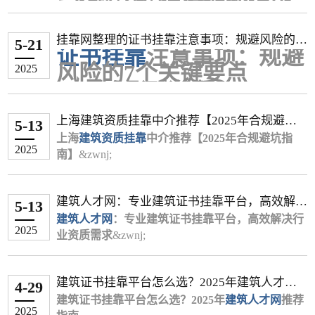
一、确认法律救济可行性
上海 各专业 12,000 - 36,000 按月估算(1,000-3,000
中端专业
发包方
‌（年费3万-6.5万）：
水利水电
‌：1万–1.6万（西部项目投标期短期
电、水利、公路等专业由于市场需求较大或持证人员相对较
元/月)
核心证据清单
合同效力认定
水利水电：4.3万-6.5万（专项债政策拉
冲高至2万）
少，价格通常高于最常见的建筑工程专业。
挂靠网整理的证书挂靠注意事项：规避风险的7
��� 影响挂靠价格的关键因素
证据类型作用说明采集渠道书面协议证明合
动需求）
根据《民法典》第153条，违反强制性
5-21
3. 特殊领域
证书挂靠
注意事项：规避
个关键要点
社保要求是硬门槛：目前，“唯一社保”（即你的社保必须由
除了地区差异，以下几个因素也会显著影响最终的
同关系签约原件/扫描件证书注册记录证明履
机电工程：3.6万-7万（新能源项目需求
规定的挂靠协议无效
岩土工程
‌：1.5万–2.5万（勘察资质稀缺，山
风险的7个关键要点
2025
挂靠费用：
约事实住建部四库一平台催款记录证明拖欠
增长，江苏带B证半年签3万）
2024年最高人民法院案例明确：已支付
东转注价2.75万）
挂靠单位缴纳）已成为越来越多城市和企业的硬性要求。配
一、什么是证书挂靠？
专业类别是核心：不同专业的“含金量”差距很大。
事实微信/邮件/录音
公路工程：2.6万-6.5万（河源带路桥高
费用可主张不当得利返还
通信工程
‌：1.2万–1.8万（5G建设推动，广东
合唯一社保的挂靠价格，通常会远高于非唯一社保或无需社
市政、机电、水利、公路等专业由于市场需求较大
证书挂靠是指个人将职业资格证书（如建造师、医
财产保全申请
维权成本评估
工+交B证综合5万/年）
半年签1万）
1
12
保的情况。
上海建筑资质挂靠中介推荐【2025年合规避坑
或持证人员相对较少，价格通常高于最常见的建筑
师、注册会计师等）注册在企业名下，实际不参与
低价专业
维权方式时间成本经济成本成功率协商调解1-
起诉同时可冻结对方账户（需提供担
‌（年费1.5万-3万）：
5-13
风景园林
‌：1.5万–2.5万（生态项目备案需
注册状态与经验：通常来说，转注册（即变更注册单位）的
指南】
工程专业。
项目工作，企业借此满足资质审核要求的行为。该
上海
建筑资质挂靠
2周0元约45%劳动仲裁2-6个月10-300元68%民
建筑工程：1.5万-2.5万（广东裸证年签
保）
中介推荐【2025年合规避坑指
求，杭州年签2.8万）
2025
二、诉讼流程详解
社保要求是硬门槛：目前，“唯一社保”（即你的社
现象在建筑、医药、教育等行业较为普遍，但存在
南】
&zwnj;
事诉讼6-12个月标的额4%82%
3.7万，但市场过剩导致价格腰斩）
证书价格会高于初始注册的证书，因为这通常意味着持证人
二、地域差价对比表
二、关键证据收集清单
保必须由挂靠单位缴纳）已成为越来越多城市和企
显著法律风险。
2025年上海建筑行业迎来新一轮资质核查风暴，据
文书准备阶段
市政工程：2.8万-4.3万（浙江唯一社保
已有一定的执业经验。
一线城市（京沪
二线城市（杭
三四线
二、
专业
证书挂靠
的3大核心风险
业的硬性要求。配合唯一社保的挂靠价格，通常会
住建部门最新数据显示，全市超32%企业因资质不
基础证据
年签3万）
起诉状需包含：原被告信息、诉讼请
广深）
蓉汉）
城市
⚠️ 重要风险提示
建筑人才网：专业建筑证书挂靠平台，高效解决
远高于非唯一社保或无需社保的情况。
达标被限制投标。在此背景下，选择合规的&zwnj;
法律风险
通信工程：3万-6.5万（5G建设推动需
求、事实理由
书面协议（含企业盖章）
5-13
结构工
0.8万–1
在考虑证书挂靠时，你务必注意以下风险：
行业资质需求
1.8万–2.5万
1.2万–1.6万
注册状态与经验：通常来说，转注册（即变更注册
上海建筑资质挂靠中介
建筑人才网
求）
建筑行业建议追加发包方为共同被告
证书注册成功截图（住建部"四库一平
违反《行政许可法》《建筑法》等法
：专业建筑证书挂靠平台，高效解决行
&zwnj;成为企业快速补齐资
程
万
2025
政策风险高：需要明确的是，根据国家住建部门的规定，证
单位）的证书价格会高于初始注册的证书，因为这
（二）二级建造师及其他证书行情
质短板的核心策略。本文整合政策法规与实战经
业资质需求
立案与庭审
台"记录）
规，挂靠双方可能面临罚款、吊销资质
&zwnj;
电气工
1万–1.3
通常意味着持证人已有一定的执业经验。
验，推荐高口碑平台并解析合作全流程。
在建筑行业蓬勃发展的今天，企业资质升级与专业
二级建造师
辅助证据
向被告所在地法院提交材料（7日内立
等处罚
‌：
2万–2.8万
1.5万–1.8万
书挂靠属于违规行为。各地住建部门普遍通过社保联网等方
程
万
⚠️ 重要风险提示
一、上海
技术人才证书挂靠需求持续增长。作为建筑行业垂
建筑资质挂靠
机电+市政组合：年签3.5万（东莞带B
案）
微信/邮件催款记录（需保留原始载体）
2023年住建部"挂证专项整治"已查处违
的三大核心价值
式核查“人证分离”的情况，一旦被查实，个人可能面临注册
环保工
0.6万–0.
建筑证书挂靠平台怎么选？2025年建筑人才网
在考虑证书挂靠时，你务必注意以下风险：
直领域的权威平台，&zwnj;
证+项目出场补贴）
重点举证：已完成合同义务的证据链
银行流水（备注"证书使用费"字样）
规案例1.2万起
建筑人才网&zwnj;
（网
4-29
突破投标门槛
1.5万–2万
1万–1.4万
资格被注销、记入不良信用记录等严重后果。
程
9万
推荐指南
政策风险高：需要明确的是，根据国家住建部门的
站名称）凭借多年深耕行业资源的优势，打造了国
建筑证书挂靠平台怎么选？20
执行阶段
经济风险
房建专业：半年签6000元（广州唯一社
企业资质文件（工商登记信息）
25
年
建筑人才网
推荐
承接总承包、市政工程等项目需匹配二级以
2025
市场风险并存：网络上发布的挂靠信息真假难辨，可能存在