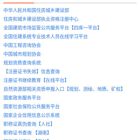
三、政策风险与合规建议
证书挂靠到单位不给钱怎么
且能持续积累宝贵的项目经验。
2.项目投标紧急需求：快速补充注册建筑师、结构
真相：
足而止步。本文深度解析乙级资质标准，揭露“
市场需求
‌ 用错平台=把简历丢进黑洞！
建议通过劳务派遣方式解决社保问题
‌：企业资质升级、工程投标的核心
挂
以上就是关于《
际受社保唯一性、注册方式（初始/转注）等因素浮
风控体系：首创电子合同区块链存证技术，
算法智能推荐最优挂靠方案，缩短70%
更多挂靠人才、建筑人才、招聘相关信息资讯，请持续关注
中华人民共和国住房城乡建设部
办？3步维权实操指南
以上就是关于《全国各地最新二级建造师挂靠行
（一）当前监管重拳
工程师等人员资质；
靠网
”潜在风险，并为您推荐安全高效的&zwnj;
动态监控风险
综合招聘平台现状：
证书，尤其市政、机电领域缺口大。
建
》的全部内容。通过本
动。
纠纷处理周期缩短至7天
匹配周期。
《
挂靠网
》！在这里，我们将为您提供更多有价值的信息。
情》的全部内容。通过本文，我们了解到关于挂靠
筑设计资质代办
社保全国联网
→ 建筑岗位被销售、客服信息淹没
挂靠收益
定期查询证书使用情况（住建部"四库
‌：年收益约4万-15万元，一线城市项
&zwnj;服务解决方案。
‌：证书注册单位与社保缴纳单
住房和城乡建设部执业资格注册中心
文，我们了解到关于挂靠的一点经验。想了解更多
以上就是关于《最新中级职称证书挂靠行情——建
覆盖证书：一/二级建造师、造价工程师、安
企业可发布定制需求，快速筛选符合要
一、
建筑工程设计乙级资质标准
：企业必
的一点经验。想了解更多挂靠人才、建筑人才、招
3.动态核查应对：确保社保、人员证书与备案信息
位不一致将触发注销风险；
→ HR不懂“BIM建模”“基坑支护”是啥，乱推
目费用更高。
一平台"可查）
挂靠人才、建筑人才、招聘相关信息资讯，请持续
筑人才网（挂靠网）》的全部内容。通过本文，我
全工程师等8类主流资质
求的持证人才；人才可一键投递证书信
全国建筑市场监管公共服务平台【四库一平台】
须满足哪些条件？
聘相关信息资讯，请持续关注《
一致，避免处罚。
动态核查加码
岗位
政策优势
保存项目文件、转账记录等证据链
‌：住建部严查“人证分离”，持证且
‌：286人因“人证分离”被公开处
挂靠网
》！在这
关注《
挂靠网
》！在这里，我们将为您提供更多有
们了解到关于挂靠的一点经验。想了解更多挂靠人
▶ 建筑人才网（长三角头部平台）
息，触达全国优质企业。
全国住建系统专业技术人员在线学习平台
四、替代方案建议
里，我们将为您提供更多有价值的信息。
根据住建部规定，申请乙级资质需满足以下核心条
罚，轻则证书作废，重则终身禁业；
→ 薪资不透明，聊半天才说“月薪5k但要随项
能配合社保的人才稀缺性显著提升。
价值的信息。
才、建筑人才、招聘相关信息资讯，请持续关注《
智能匹配
合规保障，风险可控
‌：AI算法3分钟生成适配方案，签约
中国工程咨询协会
行业痛点：
2. &zwnj;
件：
企业资质改革
考虑证书租赁转为全职就业
目全国跑”
注册电气工程师
‌：中小建筑企业资质合并，进
&zwnj;
挂靠网
》！在这里，我们将为您提供更多有价值的
成功率提升45%
首创“三方协议存证”模式，提供标准化
中国城市规划协会
一步挤压纯挂靠空间。
参与企业实际项目获取合法报酬
地方人才市场现状：
行业地位
企业基础要求
‌：电力、工业设计领域的“黄金证
信息。
政策解读：每月发布《上海建筑资质白皮
合同模板，明确权责条款，规避法律风
（二）合规变现路径
1.个人证书闲置，企业找不到可靠持证人才；
通过继续教育提升证书含金量
→ 信息更新慢，好岗位早被内部推荐占坑
书”，持证人数少，企业需求迫切。
注册资本≥100万元；
规划资质查询系统
书》，深度解析各区核查重点
险。
证书挂靠注意事项：规避风
兼职+唯一社保模式
→ 跑断腿参加招聘会，发现全是劳务派遣公
挂靠收益
独立法人资格，无不良信用记录。
‌：年均6万-20万元，部分稀缺专业可
‌：
以上就是关于《
增值服务：免费提供资质延期预警、继续教
严格审核企业资质与人才证书真实性，
【注册证书失效】信息查询
险的7个关键要点
2.中介层层加价，合同条款模糊引发纠纷；
司
达25万以上。
专业技术人员配置
企业缴纳社保，持证人提供远程技术支
》的全部内容。通过本文，我
育代报名
杜绝虚假信息，保障双方权益。
注册证书继续教育【在线平台】
被建筑圈疯传的“搞钱神器”，到底有多
3. &zwnj;
注册造价工程师
持，年收入3万-8万；
注册建筑师、结构工程师等不少于6
&zwnj;
们了解到关于挂靠的一点经验。想了解更多挂靠人
三、选择上海中介必查的5大合规指标
一站式服务，全程无忧
自然资源部相关资质申报入口【规划、测绘、地质、矿权】
野？
3.社保不一致导致资质被撤销风险。
真实就业捆绑证书
核心价值
人；
‌：工程预算、成本管控必备，尤其
‌：
才、建筑人才、招聘相关信息资讯，请持续关注《
从需求发布、资质审核到费用结算，平
备案资质审查
&zwnj;
受房地产企业青睐。
（主角登场：
全职入职企业，获取“工资+证书补贴”
技术负责人需具备10年以上从业经验，
建筑人才网
）
&zwnj;
国家政务服务平台
挂靠网
》！在这里，我们将为您提供更多有价值的
台提供全流程跟踪服务，支持线上签
查验《人力资源服务许可证》《建筑业
二、
朋友老李的真实故事：
建筑人才网
收益范围
双收入（如央企项目经理综合年薪超25
且主持过至少2项中型项目。
‌：一线城市年收入5万-10万元，经验
的4大核心优势
信息。
约、电子发票开具等功能，提升交易效
国家社会保险公共服务平台
企业资质代办备案证书》原件
海量资源库：覆盖一建、二建、监理、造价等20
去年被裁员后，他在某平台挂了3个月简历，只接
丰富者优先匹配高回报项目。
技术装备与业绩
万）；
率。
政策响应能力
国家企业信用信息公示系统
+类建筑证书，注册工程师超10万人；
到2个中介电话。
4. &zwnj;
技术认证增值
注册安全工程师
配备CAD、BIM等专业设计软件；
‌：
&zwnj;
三、如何在
建筑人才网
完成证书挂靠？
确认平台是否具备住建委“三库一平台”
职称证真伪查询【人社】
&zwnj;
政策红利
转折点：
叠加BIM、LEED等认证，薪资提升20%
近3年完成过相应规模的设计项目并通
‌：安全生产法规趋严，企业资质强
&zwnj; 听监理同行推荐了【
建筑人
&zwnj;
步骤1：注册登录
数据对接权限
&zwnj;
职称证书查询 【湖南】
合规闭环服务：
才网
】，操作直接让他惊呆——
制要求安全岗位持证。
以上。
过验收。
访问
建筑人才网
费用构成透明
，完成企业/个人实名认证，获取专