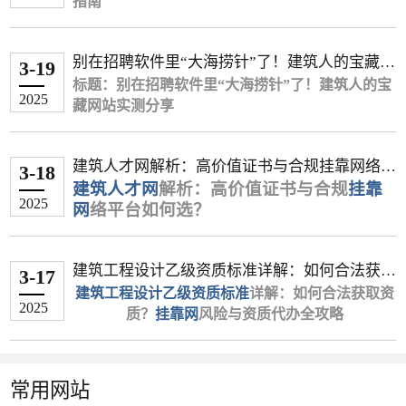
三、价格浮动关键因素
规定，证书挂靠属于违规行为。各地住建部门普遍
内领先的“
指南
特殊取证
建筑证书挂靠网
保）
胜诉后申请强制执行（有效期2年）
企业拖欠挂靠费用或卷款跑路
”，为企业与持证人才搭
上资质证书，挂靠可快速满足投标硬性条
通过社保联网等方式核查“人证分离”的情况，一旦
建安全、合规、高效的对接桥梁。
其他证书
可要求列入失信被执行人名单
通话录音（需明确对方身份）
挂靠期间发生工程质量事故需承担连带
‌：
诈骗风险，例如要求预付费用、扣押证件等。
社保类型
件。
三、风险规避建议
被查实，个人可能面临注册资格被注销、记入不良
一、建筑行业证书挂靠现状与痛点
核心关键词：建筑证书挂靠、建筑资质挂靠、一级
岩土工程师：18万-20万/年（山东转注
现场交涉录像（注意不侵犯隐私）
责任
唯一社保价格比非唯一高30%-50%（如
降低运营成本
��� 给持证人的建议
三、分阶段应对策略
别在招聘软件里“大海捞针”了！建筑人的宝藏网
信用记录等严重后果。
建造师挂靠、
签约阶段
职业风险
册+唯一社保）
建筑挂靠平台
、
建筑人才网
3-19
暖通工程唯一1.2万 vs 非唯一0.8万）
随着建筑资质改革推进，企业需通过证书挂靠满足
自聘持证人员年均成本超25万元，挂靠费用
考虑到上述风险，对于手持二级建造师证书的你，我有以下
站实测分享
市场风险并存：网络上发布的挂靠信息真假难辨，
第一阶段：非诉解决（1个月内）
标题：别在招聘软件里“大海捞针”了！建筑人的宝
监理工程师：1.8万/年（广州唯一社
避免"全权委托"条款
纳入个人诚信黑名单影响后续执业
证书组合
项目投标、资质升级等需求，而建造师、工程师等
仅为1/3-1/2，且无需承担社保、培训支出。
建议：
2025
可能存在诈骗风险，例如要求预付费用、扣押证件
引言：建筑行业证书挂靠需求暴增，如何规避风险
藏网站实测分享
发送《律师函》（模板可参考司法部官网）
保）
约定违约金标准（建议日万分之五）
证书被注销后3年内不得重新注册
中级职称+注册证（如一建/监理）溢价4
专业技术人才也可通过挂靠实现证书价值变现。然
抢占政策红利
三、合规操作的4项注意事项
理性看待挂靠：在政策严控的背景下，单纯依靠证书挂靠获
二、影响价格的四大关键因素
等。
高效匹配？
开场暴击：
履行阶段
通过12333投诉企业欠薪（部分地区受理挂靠
0%以上（如结构+一建建筑组合年签5
而，行业长期存在以下痛点：
临港新片区、五大新城等重点区域项目，优
��� 给持证人的建议
建筑企业资质升级、项目投标、动态核查都离不开
“投了30份简历，25家是招销售！剩下的5家建筑公
专业稀缺性
纠纷）
选择正规企业
按月结算费用（留存付款凭证）
‌：铁路、矿业等冷门专业因持证
万）
先向资质齐全企业开放绿色审批通道。
信息不对称
‌：企业与个人缺乏可靠渠道精准
利的空间正在缩小，且伴随巨大风险。建议你将证书视为提
建筑人才网解析：高价值证书与合规挂靠网络平
考虑到上述风险，对于手持二级建造师证书的你，
第二阶段：法律程序
专业人才证书支持。然而，传统中介信息不透明、
司，开口就问能不能接受外派非洲…”
人数少，价格居高不下；房建、市政因供给
定期核查证书使用状态
核查企业资质证书、工商登记信息
3-18
紧急需求
二、2025年上海优质资质挂靠中介推荐
匹配需求；
升个人职业竞争力、争取更好全职岗位和薪资的筹码。
建筑人才网
解析：高价值证书与合规
挂靠
台如何选？
我有以下建议：
以上就是关于《挂靠费拖欠怎么起诉》的全部内
收费混乱、合规性差等问题频发。建筑人才网作为
你是不是也受够了在XX直聘、XX同城刷到凌晨，
饱和导致价格低迷。
劳动仲裁（适用于存在事实劳动关系情形）
优先选择有实体项目的公司（可通
企业资质核查前1-2个月价格跳涨（如水
风险隐患多
‌：黑中介泛滥，合同纠纷频发；
根据服务透明度、政策响应速度等维度综合评估，
关注合规路径：如果确实有企业需要你的证书用于资质维
2025
网
络平台如何选？
理性看待挂靠：在政策严控的背景下，单纯依靠证
容。通过本文，我们了解到关于挂靠的一点经验。
垂直建筑行业的证书挂靠平台，凭借10万+注册工
只为找一个靠谱的工地岗位？
地区差异
民事诉讼案由选择：
过"全国建筑市场监管公共服务平台"验
‌：北京、上海等一线城市价格普遍
利职称在四川汛期前达2.3万）
流程复杂
‌：资质审核、合同签订、款项结算
推荐以下平台：
护，务必确保一切操作合规，特别是社保关系的唯一性和一
书挂靠获利的空间正在缩小，且伴随巨大风险。建
想了解更多挂靠人才、建筑人才、招聘相关信息资
程师资源、全程合规服务与资金托管保障，成为企
灵魂拷问区：
在建筑行业中，专业证书的挂靠不仅是提升个人收
高于三四线（如深圳房建带业绩15万/年 vs 河
合同纠纷（协议有效时）
证）
环节繁琐。
▶ 沪建通（政企合作试点单位）
致性，以规避主要风险。
议你将证书视为提升个人职业竞争力、争取更好全
讯，请持续关注《
业快速解决资质难题的首选。本文将解析建筑证书
☑️ 招聘软件刷到麻木，岗位描述全是“面议”，点进
入的重要途径，更是企业快速获取资质的刚需。然
北市政不唯一社保3个月8000元）。
签订书面协议
不当得利纠纷（协议无效时）
挂靠网
》！在这里，我们将为您
&zwnj;
建筑人才网
&zwnj;作为专业“
挂靠网
”，针对
核心优势
‌：直连上海市住建委数据系统，实
四、风险预防措施
建筑工程设计乙级资质标准详解：如何合法获取
职岗位和薪资的筹码。
提供更多有价值的信息。
挂靠的核心流程，并教您如何通过专业平台降低风
去才发现薪资低到离谱？
而，面对市场上众多“&zwnj;
社保要求
明确服务期限、费用支付方式、责任划
‌：唯一社保成为硬性条件，非唯一
挂靠网
&zwnj;”“&zwnj;
3-17
性推出“智能匹配+全流程保障”服务，依托大数据
时同步资质审批动态
考虑长远发展：与其冒险挂靠，不如考虑将证书用于全职工
资质？挂靠网风险与资质代办全攻略
关注合规路径：如果确实有企业需要你的证书用于
险、提升效率。
☑️ 公司说“急招项目经理”，结果面试3轮才发现对
挂靠证书的网站
建筑工程设计乙级资质标准
社保价格腰斩（如市政专业唯一社保年签3万
签约阶段
分条款
&zwnj;”，如何选择安全可靠的平
详解：如何合法获取资
四、未来趋势
技术连接全国30万+建筑企业与持证人才，破解行
特色服务：提供“社保代缴+证书注册”全托管
作。拥有二建证书的全职人员在北京、广东等地的月薪普遍
2025
资质维护，务必确保一切操作合规，特别是社保关
方要的是能搬砖的施工员？
台？哪些证书真正具备高含金量？&zwnj;
vs 不唯一社保3个月8000元）。
质？
要求企业预付30%定金
注明"仅用于资质申报，不参与实际施
挂靠网
风险与资质代办全攻略
建筑人才
业难题。
冷门专业局部爆发
‌：水利、地质类证书在西
模式，规避多重社保风险
可达8,000至15,000元，收入稳定且能持续积累宝贵的项目经
系的唯一性和一致性，以规避主要风险。
一、建筑行业证书挂靠的3大刚需场景
☑️ 考下一建证书想跳槽，投10封简历8个已读不
网&zwnj;
&zwnj;
附加条件
引言
为您深度解析行业趋势，助您精准匹配资
&zwnj;
添加"违约方承担律师费"条款
工"等免责声明
‌：
二、为什么选择
建筑人才网
？
部项目投标期现短期高价；
合作案例：累计服务临港片区企业超160家
验。
考虑长远发展：与其冒险挂靠，不如考虑将证书用
1.企业资质升级：承接更高等级项目需匹配一级建
回，剩下2个说“只招35岁以下”？
源，规避风险。
在建筑行业，拥有“
履行阶段
社保一致性管理
带B证、业绩或高工资质可提升价格3
建筑工程设计乙级资质
”是企业
合规捆绑成主流
‌：企业更倾向“证书注册+项
▶ 东方资质网
精准匹配，高效对接
一、202
5
年高价值建筑证书排名
于全职工作。拥有二建证书的全职人员在北京、广
造师、造价工程师等证书；
恭喜你！这篇推文能帮你省下80%无效求职时间！
承接中大型项目的关键门槛。然而，资质申请流程
0%以上；
按月收取费用（避免年付）
避免在多单位同时缴纳社保（大数据系
以上就是关于《全国各地最新二级建造师挂靠行情》的全部
目分红”模式，减少纯挂靠风险。
背书资源
平台覆盖‌
‌：上海市建筑行业协会战略合作伙
一/二级建造师、造价工程师、
常用网站
是谁偷走了建筑人的黄金就业期？
东等地的月薪普遍可达8,000至15,000元，收入稳定
1. &zwnj;
复杂、审核严格，许多企业因不熟悉标准或资源不
一级建造师
转注册价格普遍高于初始注册。
定期查询证书使用状态
统会自动预警）
（市政/机电方向）
&zwnj;
注：价格数据综合自中介平台及企业直签报价，实
伴
监理工程师
‌等20余类证书资源，通过AI
内容。通过本文，我们了解到关于挂靠的一点经验。想了解