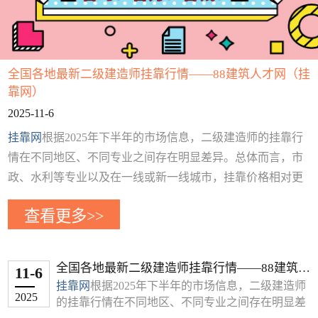
全国各地最新二级建造师挂靠行情——88建筑人才网（挂
靠网）
2025-11-6
挂靠网
根据2025年下半年的市场信息，二级建造师的挂靠行
情在不同地区、不同专业之间存在明显差异。总体而言，市
政、水利等专业以及在一线或新一线城市，挂靠价格相对更
高。
查看更多>>
下面这个表格整理了部分省市近期的二级建造师挂靠年费用
参考，你可以快速了解
地区 专业类别 年挂靠费用参考 (元) 备注
全国各地最新二级建造师挂靠行情——88建筑人
11-6
北京 房建 6,000 - 9,000 非唯一社保；唯一社保可达15,000以
才网（挂靠网）
挂靠网
根据2025年下半年的市场信息，二级建造师
上
2025
的挂靠行情在不同地区、不同专业之间存在明显差
市政/机电 约20,000 唯一社保