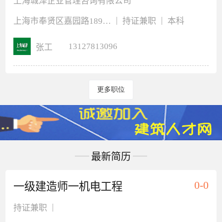
上海城泽企业管理咨询有限公司
|
|
上海市奉贤区嘉园路189弄3号楼207室
持证兼职
本科
13127813096
张工
更多职位
最新简历
0-0
一级建造师一机电工程
|
持证兼职