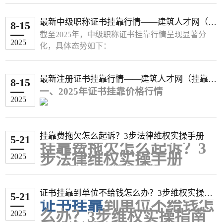
异。总体而言，市政、水利等专业以及在一线或新
一线城市，挂靠价格相对更高。
广东 机电 15,000 - 20,000 -
最新中级职称证书挂靠行情——建筑人才网（挂
下面这个表格整理了部分省市近期的二级建造师挂
8-15
市政 25,000 - 28,000 -
靠网）
靠年费用参考，你可以快速了解
截至2025年，中级职称证书挂靠行情呈现显著分
公路 25,000 - 27,000 -
2025
地区 专业类别 年挂靠费用参考 (元) 备注
化，具体态势如下：
水利水电 25,000 - 30,000 -
北京 房建 6,000 - 9,000 非唯一社保；唯一社保可达
一、热门专业中级职称价格
辽宁 建筑工程 10,000 - 15,000 -
15,000以上
1. 建筑与市政类
最新注册证书挂靠行情——建筑人才网（挂靠
市政/机电 约20,000 唯一社保
8-15
结构工程
‌：1.2万–1.8万（甲级设计院刚需，
市政工程 15,000 - 25,000 -
一、2025年证书挂靠价格行情
网）
广东 机电 15,000 - 20,000 -
深圳带业绩可达2.5万）
机电工程 12,000 - 18,000 -
2025
市政 25,000 - 28,000 -
给排水工程
‌：1万–1.5万（市政资质必备，浙
水利水电 15,000 - 25,000 -
公路 25,000 - 27,000 -
（一）一级建造师专业价格分化显著
江唯一社保溢价20%）
内蒙古 建筑工程 5,000 - 8,000 初始注册
水利水电 25,000 - 30,000 -
高价专业
‌（年费8万以上）：
电气工程
‌：1.5万–2万（新能源项目推动，江
挂靠费拖欠怎么起诉？3步法律维权实操手册
辽宁 建筑工程 10,000 - 15,000 -
铁路工程：9万-25万（北京3个月短期挂
机电工程 10,000 - 15,000 -
5-21
苏带B证+电力资质1.8万起）
挂靠费拖欠怎么起诉？3
市政工程 15,000 - 25,000 -
靠达9.3万）
暖通工程
‌：0.8万–1.2万（节能评估需求稳
市政/水利 约13,000 - 15,000 较常规专业上浮20%-30%
步法律维权实操手册
2025
机电工程 12,000 - 18,000 -
港航工程：13万-16万（带业绩可至20
定，北京年签1.5万）
上海 各专业 12,000 - 36,000 按月估算(1,000-3,000元/月)
一、起诉前的关键准备
水利水电 15,000 - 25,000 -
万）
2. 能源与环保类
��� 影响挂靠价格的关键因素
内蒙古 建筑工程 5,000 - 8,000 初始注册
确认诉讼主体资格
矿业工程：9万-12万（湖北唯一社保年
环保工程
‌：0.9万–1.5万（双碳政策刺激，上
证书挂靠到单位不给钱怎么办？3步维权实操指
除了地区差异，以下几个因素也会显著影响最终的挂靠费
机电工程 10,000 - 15,000 -
签12.5万）
需证明实际存在挂靠关系（如协议、转
5-21
海环境企业1.6万急招）
证书挂靠
到单位不给钱怎
南
市政/水利 约13,000 - 15,000 较常规专业上浮20%-3
民航工程：10万-15万（业绩加持可达20
账记录等）
电力（输变电）
‌：1.8万–2.5万（电网改造项
用：
么办？3步维权实操指南
2025
0%
万）
建筑行业可主张"实际施工人"身份起诉
目需求，四川唯一社保2.2万）
专业类别是核心：不同专业的“含金量”差距很大。市政、机