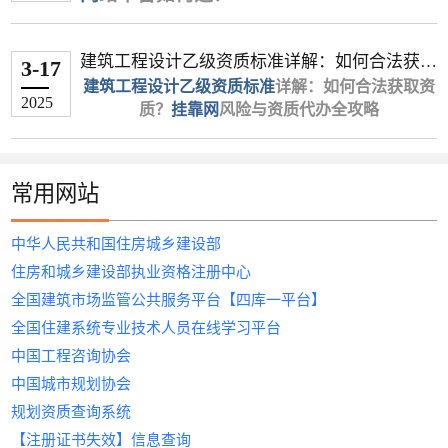
护，务必确保一切操作合规，特别是社保关系的唯一性和一
书挂靠获利的空间正在缩小，且伴随巨大风险。建
想了解更多挂靠人才、建筑人才、招聘相关信息资
程师资源、全程合规服务与资金托管保障，成为企
灵魂拷问区：
在建筑行业中，专业证书的挂靠不仅是提升个人收
高于三四线（如深圳房建带业绩15万/年 vs 河
合同纠纷（协议有效时）
证）
环节繁琐。
▶ 沪建通（政企合作试点单位）
致性，以规避主要风险。
议你将证书视为提升个人职业竞争力、争取更好全
讯，请持续关注《
业快速解决资质难题的首选。本文将解析建筑证书
☑️ 招聘软件刷到麻木，岗位描述全是“面议”，点进
入的重要途径，更是企业快速获取资质的刚需。然
北市政不唯一社保3个月8000元）。
签订书面协议
不当得利纠纷（协议无效时）
挂靠网
》！在这里，我们将为您
&zwnj;
建筑人才网
&zwnj;作为专业“
挂靠网
”，针对
核心优势
‌：直连上海市住建委数据系统，实
四、风险预防措施
建筑工程设计乙级资质标准详解：如何合法获取
职岗位和薪资的筹码。
提供更多有价值的信息。
挂靠的核心流程，并教您如何通过专业平台降低风
去才发现薪资低到离谱？
而，面对市场上众多“&zwnj;
社保要求
明确服务期限、费用支付方式、责任划
‌：唯一社保成为硬性条件，非唯一
挂靠网
&zwnj;”“&zwnj;
3-17
性推出“智能匹配+全流程保障”服务，依托大数据
时同步资质审批动态
考虑长远发展：与其冒险挂靠，不如考虑将证书用于全职工
资质？挂靠网风险与资质代办全攻略
关注合规路径：如果确实有企业需要你的证书用于
险、提升效率。
☑️ 公司说“急招项目经理”，结果面试3轮才发现对
挂靠证书的网站
建筑工程设计乙级资质标准
社保价格腰斩（如市政专业唯一社保年签3万
签约阶段
分条款
&zwnj;”，如何选择安全可靠的平
详解：如何合法获取资
四、未来趋势
技术连接全国30万+建筑企业与持证人才，破解行
特色服务：提供“社保代缴+证书注册”全托管
作。拥有二建证书的全职人员在北京、广东等地的月薪普遍
2025
资质维护，务必确保一切操作合规，特别是社保关
方要的是能搬砖的施工员？
台？哪些证书真正具备高含金量？&zwnj;
vs 不唯一社保3个月8000元）。
质？
要求企业预付30%定金
注明"仅用于资质申报，不参与实际施
挂靠网
风险与资质代办全攻略
建筑人才
业难题。
冷门专业局部爆发
‌：水利、地质类证书在西
模式，规避多重社保风险
可达8,000至15,000元，收入稳定且能持续积累宝贵的项目经
系的唯一性和一致性，以规避主要风险。
一、建筑行业证书挂靠的3大刚需场景
☑️ 考下一建证书想跳槽，投10封简历8个已读不
网&zwnj;
&zwnj;
附加条件
引言
为您深度解析行业趋势，助您精准匹配资
&zwnj;
添加"违约方承担律师费"条款
工"等免责声明
‌：
二、为什么选择
建筑人才网
？
部项目投标期现短期高价；
合作案例：累计服务临港片区企业超160家
验。
考虑长远发展：与其冒险挂靠，不如考虑将证书用
1.企业资质升级：承接更高等级项目需匹配一级建
回，剩下2个说“只招35岁以下”？
源，规避风险。
在建筑行业，拥有“
履行阶段
社保一致性管理
带B证、业绩或高工资质可提升价格3
建筑工程设计乙级资质
”是企业
合规捆绑成主流
‌：企业更倾向“证书注册+项
▶ 东方资质网
精准匹配，高效对接
一、202
5
年高价值建筑证书排名
于全职工作。拥有二建证书的全职人员在北京、广
造师、造价工程师等证书；
恭喜你！这篇推文能帮你省下80%无效求职时间！
承接中大型项目的关键门槛。然而，资质申请流程
0%以上；
按月收取费用（避免年付）
避免在多单位同时缴纳社保（大数据系
以上就是关于《全国各地最新二级建造师挂靠行情》的全部
目分红”模式，减少纯挂靠风险。
背书资源
平台覆盖‌
‌：上海市建筑行业协会战略合作伙
一/二级建造师、造价工程师、
常用网站
是谁偷走了建筑人的黄金就业期？
东等地的月薪普遍可达8,000至15,000元，收入稳定
1. &zwnj;
复杂、审核严格，许多企业因不熟悉标准或资源不
一级建造师
转注册价格普遍高于初始注册。
定期查询证书使用状态
统会自动预警）
（市政/机电方向）
&zwnj;
注：价格数据综合自中介平台及企业直签报价，实
伴
监理工程师
‌等20余类证书资源，通过AI
内容。通过本文，我们了解到关于挂靠的一点经验。想了解
三、政策风险与合规建议
证书挂靠到单位不给钱怎么
且能持续积累宝贵的项目经验。
2.项目投标紧急需求：快速补充注册建筑师、结构
真相：
足而止步。本文深度解析乙级资质标准，揭露“
市场需求
‌ 用错平台=把简历丢进黑洞！
建议通过劳务派遣方式解决社保问题
‌：企业资质升级、工程投标的核心
挂
以上就是关于《
际受社保唯一性、注册方式（初始/转注）等因素浮
风控体系：首创电子合同区块链存证技术，
算法智能推荐最优挂靠方案，缩短70%
更多挂靠人才、建筑人才、招聘相关信息资讯，请持续关注
中华人民共和国住房城乡建设部
办？3步维权实操指南
以上就是关于《全国各地最新二级建造师挂靠行
（一）当前监管重拳
工程师等人员资质；
靠网
”潜在风险，并为您推荐安全高效的&zwnj;
动态监控风险
综合招聘平台现状：
证书，尤其市政、机电领域缺口大。
建
》的全部内容。通过本
动。
纠纷处理周期缩短至7天
匹配周期。
《
挂靠网
》！在这里，我们将为您提供更多有价值的信息。
情》的全部内容。通过本文，我们了解到关于挂靠
筑设计资质代办
社保全国联网
→ 建筑岗位被销售、客服信息淹没
挂靠收益
定期查询证书使用情况（住建部"四库
‌：年收益约4万-15万元，一线城市项
&zwnj;服务解决方案。
‌：证书注册单位与社保缴纳单
住房和城乡建设部执业资格注册中心
文，我们了解到关于挂靠的一点经验。想了解更多
以上就是关于《最新中级职称证书挂靠行情——建
覆盖证书：一/二级建造师、造价工程师、安
企业可发布定制需求，快速筛选符合要
一、
建筑工程设计乙级资质标准
：企业必
的一点经验。想了解更多挂靠人才、建筑人才、招
3.动态核查应对：确保社保、人员证书与备案信息
位不一致将触发注销风险；
→ HR不懂“BIM建模”“基坑支护”是啥，乱推
目费用更高。
一平台"可查）
挂靠人才、建筑人才、招聘相关信息资讯，请持续
筑人才网（挂靠网）》的全部内容。通过本文，我
全工程师等8类主流资质
求的持证人才；人才可一键投递证书信
全国建筑市场监管公共服务平台【四库一平台】
须满足哪些条件？
聘相关信息资讯，请持续关注《
一致，避免处罚。
动态核查加码
岗位
政策优势
保存项目文件、转账记录等证据链
‌：住建部严查“人证分离”，持证且
‌：286人因“人证分离”被公开处
挂靠网
》！在这
关注《
挂靠网
》！在这里，我们将为您提供更多有
们了解到关于挂靠的一点经验。想了解更多挂靠人
▶ 建筑人才网（长三角头部平台）
息，触达全国优质企业。
全国住建系统专业技术人员在线学习平台
四、替代方案建议
里，我们将为您提供更多有价值的信息。
根据住建部规定，申请乙级资质需满足以下核心条
罚，轻则证书作废，重则终身禁业；
→ 薪资不透明，聊半天才说“月薪5k但要随项
能配合社保的人才稀缺性显著提升。
价值的信息。
才、建筑人才、招聘相关信息资讯，请持续关注《
智能匹配
合规保障，风险可控
‌：AI算法3分钟生成适配方案，签约
中国工程咨询协会
行业痛点：
2. &zwnj;
件：
企业资质改革
考虑证书租赁转为全职就业
目全国跑”
注册电气工程师
‌：中小建筑企业资质合并，进
&zwnj;
挂靠网
》！在这里，我们将为您提供更多有价值的
成功率提升45%
首创“三方协议存证”模式，提供标准化
中国城市规划协会
一步挤压纯挂靠空间。
参与企业实际项目获取合法报酬
地方人才市场现状：
行业地位
企业基础要求
‌：电力、工业设计领域的“黄金证
信息。
政策解读：每月发布《上海建筑资质白皮
合同模板，明确权责条款，规避法律风
（二）合规变现路径
1.个人证书闲置，企业找不到可靠持证人才；
通过继续教育提升证书含金量
→ 信息更新慢，好岗位早被内部推荐占坑
书”，持证人数少，企业需求迫切。
注册资本≥100万元；
规划资质查询系统
书》，深度解析各区核查重点
险。
证书挂靠注意事项：规避风
兼职+唯一社保模式
→ 跑断腿参加招聘会，发现全是劳务派遣公
挂靠收益
独立法人资格，无不良信用记录。
‌：年均6万-20万元，部分稀缺专业可
‌：
以上就是关于《
增值服务：免费提供资质延期预警、继续教
严格审核企业资质与人才证书真实性，
【注册证书失效】信息查询