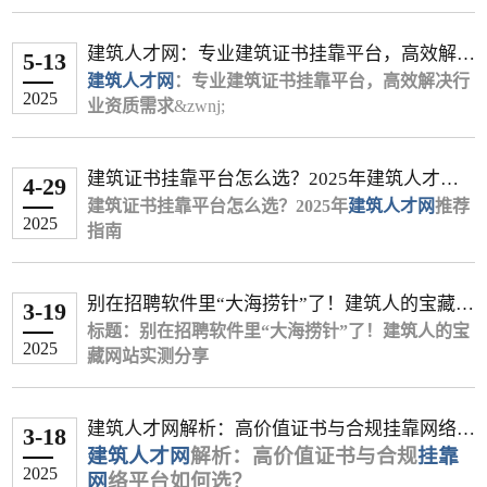
二、关键证据收集清单
保必须由挂靠单位缴纳）已成为越来越多城市和企
显著法律风险。
2025年上海建筑行业迎来新一轮资质核查风暴，据
文书准备阶段
市政工程：2.8万-4.3万（浙江唯一社保
已有一定的执业经验。
一线城市（京沪
二线城市（杭
三四线
二、
专业
证书挂靠
的3大核心风险
业的硬性要求。配合唯一社保的挂靠价格，通常会
住建部门最新数据显示，全市超32%企业因资质不
基础证据
年签3万）
起诉状需包含：原被告信息、诉讼请
广深）
蓉汉）
城市
⚠️ 重要风险提示
建筑人才网：专业建筑证书挂靠平台，高效解决
远高于非唯一社保或无需社保的情况。
达标被限制投标。在此背景下，选择合规的&zwnj;
法律风险
通信工程：3万-6.5万（5G建设推动需
求、事实理由
书面协议（含企业盖章）
5-13
结构工
0.8万–1
在考虑证书挂靠时，你务必注意以下风险：
行业资质需求
1.8万–2.5万
1.2万–1.6万
注册状态与经验：通常来说，转注册（即变更注册
上海建筑资质挂靠中介
建筑人才网
求）
建筑行业建议追加发包方为共同被告
证书注册成功截图（住建部"四库一平
违反《行政许可法》《建筑法》等法
：专业建筑证书挂靠平台，高效解决行
&zwnj;成为企业快速补齐资
程
万
2025
政策风险高：需要明确的是，根据国家住建部门的规定，证
单位）的证书价格会高于初始注册的证书，因为这
（二）二级建造师及其他证书行情
质短板的核心策略。本文整合政策法规与实战经
业资质需求
立案与庭审
台"记录）
规，挂靠双方可能面临罚款、吊销资质
&zwnj;
电气工
1万–1.3
通常意味着持证人已有一定的执业经验。
验，推荐高口碑平台并解析合作全流程。
在建筑行业蓬勃发展的今天，企业资质升级与专业
二级建造师
辅助证据
向被告所在地法院提交材料（7日内立
等处罚
‌：
2万–2.8万
1.5万–1.8万
书挂靠属于违规行为。各地住建部门普遍通过社保联网等方
程
万
⚠️ 重要风险提示
一、上海
技术人才证书挂靠需求持续增长。作为建筑行业垂
建筑资质挂靠
机电+市政组合：年签3.5万（东莞带B
案）
微信/邮件催款记录（需保留原始载体）
2023年住建部"挂证专项整治"已查处违
的三大核心价值
式核查“人证分离”的情况，一旦被查实，个人可能面临注册
环保工
0.6万–0.
建筑证书挂靠平台怎么选？2025年建筑人才网
在考虑证书挂靠时，你务必注意以下风险：
直领域的权威平台，&zwnj;
证+项目出场补贴）
重点举证：已完成合同义务的证据链
银行流水（备注"证书使用费"字样）
规案例1.2万起
建筑人才网&zwnj;
（网
4-29
突破投标门槛
1.5万–2万
1万–1.4万
资格被注销、记入不良信用记录等严重后果。
程
9万
推荐指南
政策风险高：需要明确的是，根据国家住建部门的
站名称）凭借多年深耕行业资源的优势，打造了国
建筑证书挂靠平台怎么选？20
执行阶段
经济风险
房建专业：半年签6000元（广州唯一社
企业资质文件（工商登记信息）
25
年
建筑人才网
推荐
承接总承包、市政工程等项目需匹配二级以
2025
市场风险并存：网络上发布的挂靠信息真假难辨，可能存在
三、价格浮动关键因素
规定，证书挂靠属于违规行为。各地住建部门普遍
内领先的“
指南
特殊取证
建筑证书挂靠网
保）
胜诉后申请强制执行（有效期2年）
企业拖欠挂靠费用或卷款跑路
”，为企业与持证人才搭
上资质证书，挂靠可快速满足投标硬性条
通过社保联网等方式核查“人证分离”的情况，一旦
建安全、合规、高效的对接桥梁。
其他证书
可要求列入失信被执行人名单
通话录音（需明确对方身份）
挂靠期间发生工程质量事故需承担连带
‌：
诈骗风险，例如要求预付费用、扣押证件等。
社保类型
件。
三、风险规避建议
被查实，个人可能面临注册资格被注销、记入不良
一、建筑行业证书挂靠现状与痛点
核心关键词：建筑证书挂靠、建筑资质挂靠、一级
岩土工程师：18万-20万/年（山东转注
现场交涉录像（注意不侵犯隐私）
责任
唯一社保价格比非唯一高30%-50%（如
降低运营成本
��� 给持证人的建议
三、分阶段应对策略
别在招聘软件里“大海捞针”了！建筑人的宝藏网
信用记录等严重后果。
建造师挂靠、
签约阶段
职业风险
册+唯一社保）
建筑挂靠平台
、
建筑人才网
3-19
暖通工程唯一1.2万 vs 非唯一0.8万）
随着建筑资质改革推进，企业需通过证书挂靠满足
自聘持证人员年均成本超25万元，挂靠费用
考虑到上述风险，对于手持二级建造师证书的你，我有以下
站实测分享
市场风险并存：网络上发布的挂靠信息真假难辨，
第一阶段：非诉解决（1个月内）
标题：别在招聘软件里“大海捞针”了！建筑人的宝
监理工程师：1.8万/年（广州唯一社
避免"全权委托"条款
纳入个人诚信黑名单影响后续执业
证书组合
项目投标、资质升级等需求，而建造师、工程师等
仅为1/3-1/2，且无需承担社保、培训支出。
建议：
2025
可能存在诈骗风险，例如要求预付费用、扣押证件
引言：建筑行业证书挂靠需求暴增，如何规避风险
藏网站实测分享
发送《律师函》（模板可参考司法部官网）
保）
约定违约金标准（建议日万分之五）
证书被注销后3年内不得重新注册
中级职称+注册证（如一建/监理）溢价4
专业技术人才也可通过挂靠实现证书价值变现。然
抢占政策红利
三、合规操作的4项注意事项
理性看待挂靠：在政策严控的背景下，单纯依靠证书挂靠获
二、影响价格的四大关键因素
等。
高效匹配？
开场暴击：
履行阶段
通过12333投诉企业欠薪（部分地区受理挂靠
0%以上（如结构+一建建筑组合年签5
而，行业长期存在以下痛点：
临港新片区、五大新城等重点区域项目，优
��� 给持证人的建议
建筑企业资质升级、项目投标、动态核查都离不开
“投了30份简历，25家是招销售！剩下的5家建筑公
专业稀缺性
纠纷）
选择正规企业
按月结算费用（留存付款凭证）
‌：铁路、矿业等冷门专业因持证
万）
先向资质齐全企业开放绿色审批通道。
信息不对称
‌：企业与个人缺乏可靠渠道精准
利的空间正在缩小，且伴随巨大风险。建议你将证书视为提
建筑人才网解析：高价值证书与合规挂靠网络平
考虑到上述风险，对于手持二级建造师证书的你，
第二阶段：法律程序
专业人才证书支持。然而，传统中介信息不透明、
司，开口就问能不能接受外派非洲…”
人数少，价格居高不下；房建、市政因供给
定期核查证书使用状态
核查企业资质证书、工商登记信息
3-18
紧急需求
二、2025年上海优质资质挂靠中介推荐
匹配需求；
升个人职业竞争力、争取更好全职岗位和薪资的筹码。
建筑人才网
解析：高价值证书与合规
挂靠
台如何选？
我有以下建议：
以上就是关于《挂靠费拖欠怎么起诉》的全部内
收费混乱、合规性差等问题频发。建筑人才网作为
你是不是也受够了在XX直聘、XX同城刷到凌晨，
饱和导致价格低迷。
劳动仲裁（适用于存在事实劳动关系情形）
优先选择有实体项目的公司（可通
企业资质核查前1-2个月价格跳涨（如水
风险隐患多
‌：黑中介泛滥，合同纠纷频发；
根据服务透明度、政策响应速度等维度综合评估，
关注合规路径：如果确实有企业需要你的证书用于资质维
2025
网
络平台如何选？
理性看待挂靠：在政策严控的背景下，单纯依靠证
容。通过本文，我们了解到关于挂靠的一点经验。
垂直建筑行业的证书挂靠平台，凭借10万+注册工
只为找一个靠谱的工地岗位？
地区差异
民事诉讼案由选择：
过"全国建筑市场监管公共服务平台"验
‌：北京、上海等一线城市价格普遍
利职称在四川汛期前达2.3万）
流程复杂
‌：资质审核、合同签订、款项结算
推荐以下平台：