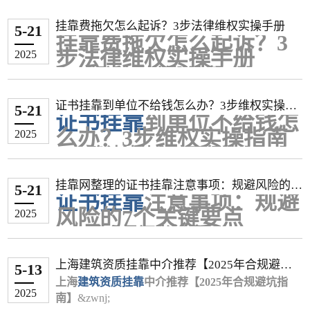
内蒙古 建筑工程 5,000 - 8,000 初始注册
水利水电 25,000 - 30,000 -
高价专业
‌（年费8万以上）：
电气工程
‌：1.5万–2万（新能源项目推动，江
挂靠费拖欠怎么起诉？3步法律维权实操手册
辽宁 建筑工程 10,000 - 15,000 -
铁路工程：9万-25万（北京3个月短期挂
机电工程 10,000 - 15,000 -
5-21
苏带B证+电力资质1.8万起）
挂靠费拖欠怎么起诉？3
市政工程 15,000 - 25,000 -
靠达9.3万）
暖通工程
‌：0.8万–1.2万（节能评估需求稳
市政/水利 约13,000 - 15,000 较常规专业上浮20%-30%
步法律维权实操手册
2025
机电工程 12,000 - 18,000 -
港航工程：13万-16万（带业绩可至20
定，北京年签1.5万）
上海 各专业 12,000 - 36,000 按月估算(1,000-3,000元/月)
一、起诉前的关键准备
水利水电 15,000 - 25,000 -
万）
2. 能源与环保类
��� 影响挂靠价格的关键因素
内蒙古 建筑工程 5,000 - 8,000 初始注册
确认诉讼主体资格
矿业工程：9万-12万（湖北唯一社保年
环保工程
‌：0.9万–1.5万（双碳政策刺激，上
证书挂靠到单位不给钱怎么办？3步维权实操指
除了地区差异，以下几个因素也会显著影响最终的挂靠费
机电工程 10,000 - 15,000 -
签12.5万）
需证明实际存在挂靠关系（如协议、转
5-21
海环境企业1.6万急招）
证书挂靠
到单位不给钱怎
南
市政/水利 约13,000 - 15,000 较常规专业上浮20%-3
民航工程：10万-15万（业绩加持可达20
账记录等）
电力（输变电）
‌：1.8万–2.5万（电网改造项
用：
么办？3步维权实操指南
2025
0%
万）
建筑行业可主张"实际施工人"身份起诉
目需求，四川唯一社保2.2万）
专业类别是核心：不同专业的“含金量”差距很大。市政、机
一、确认法律救济可行性
上海 各专业 12,000 - 36,000 按月估算(1,000-3,000
中端专业
发包方
‌（年费3万-6.5万）：
水利水电
‌：1万–1.6万（西部项目投标期短期
电、水利、公路等专业由于市场需求较大或持证人员相对较
元/月)
核心证据清单
合同效力认定
水利水电：4.3万-6.5万（专项债政策拉
冲高至2万）
少，价格通常高于最常见的建筑工程专业。
挂靠网整理的证书挂靠注意事项：规避风险的7
��� 影响挂靠价格的关键因素
证据类型作用说明采集渠道书面协议证明合
动需求）
根据《民法典》第153条，违反强制性
5-21
3. 特殊领域
证书挂靠
注意事项：规避
个关键要点
社保要求是硬门槛：目前，“唯一社保”（即你的社保必须由
除了地区差异，以下几个因素也会显著影响最终的
同关系签约原件/扫描件证书注册记录证明履
机电工程：3.6万-7万（新能源项目需求
规定的挂靠协议无效
岩土工程
‌：1.5万–2.5万（勘察资质稀缺，山
风险的7个关键要点
2025
挂靠费用：
约事实住建部四库一平台催款记录证明拖欠
增长，江苏带B证半年签3万）
2024年最高人民法院案例明确：已支付
东转注价2.75万）
挂靠单位缴纳）已成为越来越多城市和企业的硬性要求。配
一、什么是证书挂靠？
专业类别是核心：不同专业的“含金量”差距很大。
事实微信/邮件/录音
公路工程：2.6万-6.5万（河源带路桥高
费用可主张不当得利返还
通信工程
‌：1.2万–1.8万（5G建设推动，广东
合唯一社保的挂靠价格，通常会远高于非唯一社保或无需社
市政、机电、水利、公路等专业由于市场需求较大
证书挂靠是指个人将职业资格证书（如建造师、医
财产保全申请
维权成本评估
工+交B证综合5万/年）
半年签1万）
1
12
保的情况。
上海建筑资质挂靠中介推荐【2025年合规避坑
或持证人员相对较少，价格通常高于最常见的建筑
师、注册会计师等）注册在企业名下，实际不参与
低价专业
维权方式时间成本经济成本成功率协商调解1-
起诉同时可冻结对方账户（需提供担
‌（年费1.5万-3万）：
5-13
风景园林
‌：1.5万–2.5万（生态项目备案需
注册状态与经验：通常来说，转注册（即变更注册单位）的
指南】
工程专业。
项目工作，企业借此满足资质审核要求的行为。该
上海
建筑资质挂靠
2周0元约45%劳动仲裁2-6个月10-300元68%民
建筑工程：1.5万-2.5万（广东裸证年签
保）
中介推荐【2025年合规避坑指
求，杭州年签2.8万）
2025
二、诉讼流程详解
社保要求是硬门槛：目前，“唯一社保”（即你的社
现象在建筑、医药、教育等行业较为普遍，但存在
南】
&zwnj;
事诉讼6-12个月标的额4%82%
3.7万，但市场过剩导致价格腰斩）
证书价格会高于初始注册的证书，因为这通常意味着持证人
二、地域差价对比表