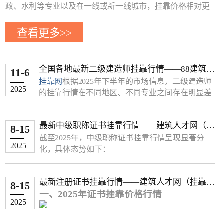
政、水利等专业以及在一线或新一线城市，挂靠价格相对更
高。
查看更多>>
下面这个表格整理了部分省市近期的二级建造师挂靠年费用
参考，你可以快速了解
地区 专业类别 年挂靠费用参考 (元) 备注
全国各地最新二级建造师挂靠行情——88建筑人
11-6
北京 房建 6,000 - 9,000 非唯一社保；唯一社保可达15,000以
才网（挂靠网）
挂靠网
根据2025年下半年的市场信息，二级建造师
上
2025
的挂靠行情在不同地区、不同专业之间存在明显差
市政/机电 约20,000 唯一社保
异。总体而言，市政、水利等专业以及在一线或新
一线城市，挂靠价格相对更高。
广东 机电 15,000 - 20,000 -
最新中级职称证书挂靠行情——建筑人才网（挂
下面这个表格整理了部分省市近期的二级建造师挂
8-15
市政 25,000 - 28,000 -
靠网）
靠年费用参考，你可以快速了解
截至2025年，中级职称证书挂靠行情呈现显著分
公路 25,000 - 27,000 -
2025
地区 专业类别 年挂靠费用参考 (元) 备注
化，具体态势如下：
水利水电 25,000 - 30,000 -
北京 房建 6,000 - 9,000 非唯一社保；唯一社保可达
一、热门专业中级职称价格
辽宁 建筑工程 10,000 - 15,000 -
15,000以上
1. 建筑与市政类
最新注册证书挂靠行情——建筑人才网（挂靠
市政/机电 约20,000 唯一社保
8-15
结构工程
‌：1.2万–1.8万（甲级设计院刚需，
市政工程 15,000 - 25,000 -
一、2025年证书挂靠价格行情
网）
广东 机电 15,000 - 20,000 -
深圳带业绩可达2.5万）
机电工程 12,000 - 18,000 -
2025
市政 25,000 - 28,000 -
给排水工程
‌：1万–1.5万（市政资质必备，浙
水利水电 15,000 - 25,000 -
公路 25,000 - 27,000 -
（一）一级建造师专业价格分化显著
江唯一社保溢价20%）