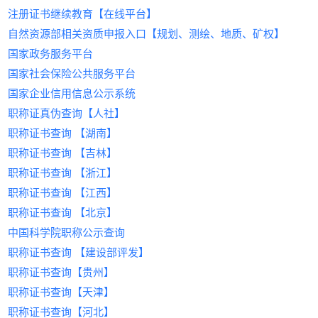
险的7个关键要点
2.中介层层加价，合同条款模糊引发纠纷；
司
达25万以上。
专业技术人员配置
企业缴纳社保，持证人提供远程技术支
》的全部内容。通过本文，我
育代报名
杜绝虚假信息，保障双方权益。
注册证书继续教育【在线平台】
被建筑圈疯传的“搞钱神器”，到底有多
3. &zwnj;
注册造价工程师
持，年收入3万-8万；
注册建筑师、结构工程师等不少于6
&zwnj;
们了解到关于挂靠的一点经验。想了解更多挂靠人
三、选择上海中介必查的5大合规指标
一站式服务，全程无忧
自然资源部相关资质申报入口【规划、测绘、地质、矿权】
野？
3.社保不一致导致资质被撤销风险。
真实就业捆绑证书
核心价值
人；
‌：工程预算、成本管控必备，尤其
‌：
才、建筑人才、招聘相关信息资讯，请持续关注《
从需求发布、资质审核到费用结算，平
备案资质审查
&zwnj;
受房地产企业青睐。
（主角登场：
全职入职企业，获取“工资+证书补贴”
技术负责人需具备10年以上从业经验，
建筑人才网
）
&zwnj;
国家政务服务平台
挂靠网
》！在这里，我们将为您提供更多有价值的
台提供全流程跟踪服务，支持线上签
查验《人力资源服务许可证》《建筑业
二、
朋友老李的真实故事：
建筑人才网
收益范围
双收入（如央企项目经理综合年薪超25
且主持过至少2项中型项目。
‌：一线城市年收入5万-10万元，经验
的4大核心优势
信息。
约、电子发票开具等功能，提升交易效
国家社会保险公共服务平台
企业资质代办备案证书》原件
海量资源库：覆盖一建、二建、监理、造价等20
去年被裁员后，他在某平台挂了3个月简历，只接
丰富者优先匹配高回报项目。
技术装备与业绩
万）；
率。
政策响应能力
国家企业信用信息公示系统
+类建筑证书，注册工程师超10万人；
到2个中介电话。
4. &zwnj;
技术认证增值
注册安全工程师
配备CAD、BIM等专业设计软件；
‌：
&zwnj;
三、如何在
建筑人才网
完成证书挂靠？
确认平台是否具备住建委“三库一平台”
职称证真伪查询【人社】
&zwnj;
政策红利
转折点：
叠加BIM、LEED等认证，薪资提升20%
近3年完成过相应规模的设计项目并通
‌：安全生产法规趋严，企业资质强
&zwnj; 听监理同行推荐了【
建筑人
&zwnj;
步骤1：注册登录
数据对接权限
&zwnj;
职称证书查询 【湖南】
合规闭环服务：
才网
】，操作直接让他惊呆——
制要求安全岗位持证。
以上。
过验收。
访问
建筑人才网
费用构成透明
，完成企业/个人实名认证，获取专
核心提示：房建等过剩专业价格持续走低，而水
1️⃣ &zwnj;
&zwnj;
稳定性
提示
专属简历Buff：
&zwnj;：自行申请需耗时6-12个月，且
‌：年收益6万-12万元，合作周期长且风
&zwnj; 上传一建证书自
职称证书查询 【吉林】
属账号。
拒绝“低价引流”陷阱，要求列明服务
利、机电等政策扶持领域仍具潜力；优先选择唯一
1.签订三方协议，明确权责与费用；
动加V，HR秒搜到他！
材料审核通过率不足40%，建议通过专业&zwnj;
险低。
建
步骤2：发布需求/上传证书
费、证书使用费占比
职称证书查询 【浙江】
二、如何选择合规的挂靠平台？
社保+项目分红的合规模式，避免法律风险。
2️⃣ &zwnj;
筑设计资质代办
防坑指南：
&zwnj;机构高效办理。
&zwnj; 企业必须认证资质，
纠纷处理机制
企业端：填写资质类型、地区要求、预算等
职称证书查询 【江西】
二、警惕“
挂靠网
”陷阱：资质挂靠的三大
以上就是关于《2025年证书挂靠价格行情》的全部
2.社保统一代缴，确保“人证合一”；
挂靠公司直接屏蔽！
建筑行业证书挂靠需兼顾收益与安全，&zwnj;
建筑
关键信息；
优先选择提供履约保证金托管的平台
职称证书查询 【北京】
风险
内容。通过本文，我们了解到关于挂靠的一点经
3️⃣ &zwnj;
人才网
&zwnj;作为行业领先的&zwnj;
薪资透视挂：
&zwnj; 所有岗位标注薪资
建筑人才网
&z
个人端：上传证书扫描件，设定挂靠意向区
（建议金额≥合同总额20%）
中国科学院职称公示查询
验。想了解更多挂靠人才、建筑人才、招聘相关信
3.平台资金托管，分期支付保障安全；
范围，拒绝“面议”套路！
wnj;平台，为持证者与企业提供以下保障：
部分企业为快速获取资质，选择通过“挂靠网”租借
本地化服务网点
域及薪资期望。
息资讯，请持续关注《
&zwnj;
1. ‌
资质，但此举隐患重重：
智能匹配系统：输入企业需求（证书类型、地区、
严格审核机制，杜绝虚假信息
结果：
&zwnj; 1周内拿到3个面试，最终入职
挂靠网
》！在这里，我们将
职称证书查询 【建设部评发】
步骤3：智能匹配与协商
选择在浦东、虹桥等核心商务区设有线
为您提供更多有价值的信息。
预算），1小时推荐3-5位持证人才；
央企项目，薪资比上家涨40%！
企业资质核验
法律风险
‌：挂靠属违法行为，一经查处将面
‌：所有需求方需提交营业执
系统自动推送适配资源，双方通过平台加密沟通功
下服务中心的中介
职称证书查询【贵州】
亲测功能安利：打工人&HR都能爽到的设
行业口碑保障：服务中建、中铁等500+企业，合作
照、项目备案证明，确保挂靠合作合法合
临资质撤销、罚款甚至刑事责任；
四、上海建筑资质挂靠合作全流程
能达成合作意向。
职称证书查询【天津】
计
案例可查，纠纷率低于0.3%。
规。
项目风险
‌：挂靠方技术能力不足易导致工程
步骤4：签订协议与履约
阶段一：需求诊断
‌（1-3日）
职称证书查询【河北】
打工人速抄作业：
持证者身份认证
质量问题，影响企业声誉；
‌：人脸识别+证书编号双重验