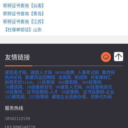
在线签订电子合同，平台监管款项支付，确保交易
提交企业营业执照、近三年审计报告等基础
三、2025年建筑证书挂靠流程详解（以
“黑话翻译器”
证，避免证书盗用风险。
经济风险
‌：合作纠纷频发，款项难以追回，
‌：看不懂“弹性工作=24小时待
建筑人才网
职称证书查询【云南】
安全。
材料
4
为例）
2. ‌
精准匹配，高效对接
命”？平台标注企业真实作息！
维权成本高昂。
四、建筑人才网的SEO优化策略与用户体
职称证书查询【青岛】
中介出具《资质匹配建议书》，明确所需证
Step 1：发布需求
替代方案
证书变现捷径
智能算法推荐
‌：选择正规‌
‌：注册造价师/安全员证书一键
‌：根据证书类型、地域、企业
建筑设计资质代办
‌服务，合法
验升级
书类型与等级
职称证书查询【江苏】
登录
合规取得资质，全程规避风险。
建筑人才网
展示，猎头主动约喝茶！
需求自动匹配最优资源，缩短合作周期。
官网，填写企业信息、所需证书类
阶段二：智能撮合
为提升“挂靠网”相关关键词搜索排名，建筑人才网
‌（3-7日）
【社保单验证】山东
三、
资质代办
服务核心优势：为何成为企
型（如一级建造师市政专业）、挂靠期限、预算
避雷区暗号
全程透明化
‌：匿名点评公司加班强度，专治
‌：合同条款、付款方式在线确
持续优化以下板块：
平台推荐注册地为上海的持证人才，核查其
业首选？
等。
“入职后才发现是坑”！
认，支持第三方资金托管，保障双方权益。
社保缴纳单位一致性
内容体系建设
HR必备外挂：
3. ‌
专业代办机构可为企业提供“一站式”解决方案：
Step 2：智能匹配
政策同步，规避风险
通过VR会议系统完成三方线上洽谈
定期发布《建筑资质政策解读》《证书
系统自动筛选符合要求的持证人才，展示其资质编
人才雷达
动态更新行业规范
高效省时
‌：输入“桥梁工程+5年经验+驻地江
‌：3-6个月内完成材料准备、申报及
‌：实时解读住建部、人社
阶段三：协议签订
挂靠避坑指南》等原创干货，精准锚定
‌（1日）
友情链接
号、社保记录、历史合作评价，支持在线对比。
苏”，立刻弹出30份简历！
部最新政策，例如社保与证书单位一致性要
审批，通过率超90%；
使用住建委备案的标准化合同模板，重点约
“建筑证书挂靠”“挂靠网推荐”等长尾
Step 3：签约与备案
防鸽神器
求，帮助用户提前规划。
精准匹配
‌：求职者简历显示“最快到岗时
‌：根据企业情况定制人员配置、业
定：
词，吸引目标用户。
1.
平台生成电子合同，明确证书使用范围、费用支
间”，降低放鸽子概率！
法律顾问支持
绩证明等方案；
‌：提供标准化合同模板及专业
建筑英才网、建筑人才网
BOSS直聘
人事考试网
教师网
✓ 挂靠期限与续约条件
移动端适配
杭州论坛
付节点、违约责任；
新疆货运招聘网
薅羊毛专区
法律咨询，明确责任划分，降低纠纷概率。
全程无忧
‌：政策解读、流程跟进、公示期问
‌：新企业发布职位送7天流量包，
虫筑网
筑视网
共享建材汇
✓ 项目风险责任划分
开发响应式网站及小程序，确保用户随
前程无忧51Job、51挂靠网
360建筑网、360挂靠网
三、为什么选择
建筑人才网
？
2.
协助办理证书变更注册、社保增员等手续；
白嫖曝光量！
题处理均由专家团队负责。
✓ 突发政策变动处理方案
时随地访问，提升页面加载速度至1.5秒
2
4
78建筑网、78挂靠网资讯
98建筑人才网、98挂靠网资讯
真人吐槽区：这些功能真的不是窥探我大
3.
✅ ‌
&zwnj;
进度实时同步至企业后台，电子存档可查。
垂直领域深耕
案例
&zwnj;：某建筑设计公司通过
代办服务
58挂靠网、证书挂靠网-人才
58挂靠网、证书挂靠网-企业
阶段四：履约监管
内。
‌（持续服务）
脑？
325建筑网、325挂靠网
建筑企业资质办理、资质代办网
避坑提醒：
专注建筑行业10年，服务超50万持证人才与10万家
，2个月内成功升级乙级资质，中标金额提升30
中介监控人才继续教育学时、证书年检状态
内外链布局
1.
用户@工地吴彦祖：
企业，精准覆盖建造师、造价师、监理工程师等全
0%。
拒绝“无社保挂靠”，避免资质核查风险；
提供季度《资质健康度检测报告》
与住建类门户网站、行业论坛建立合
服务热线
四、如何选择靠谱的
建筑设计资质代办
公
2.确认证书在住建部官网可查，警惕假证！
“上次设置‘不接受单休’，结果第二天就收到匹配通
品类
证书需求
。
五、SEO优化策略提升中介平台曝光率
作，增加高质量外链；内链引导用户浏
司？
知！HR开口第一句：我们大小周但工资给够，来
✅ ‌
用户口碑保障
18502122539
览“成功案例”“常见问题”等高转化页
若您运营建筑资质挂靠平台，可通过以下方式强化
四、建筑证书挂靠常见问题解答
聊聊？”
平台用户满意度达98%，合作企业包括国企、上市
资质合规
‌：确认代办机构具备合法经营资格
面。
搜索排名：
QQ:3098549729