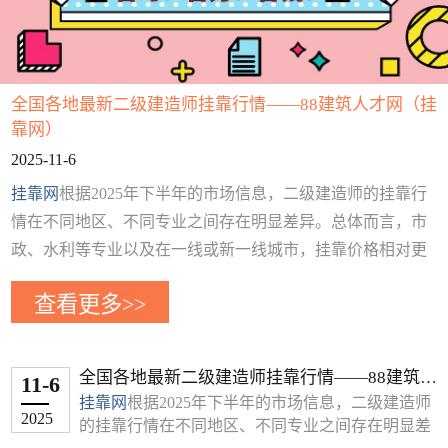
全国各地最新二级建造师挂靠行情——88建筑人才网（挂
靠网）
2025-11-6
挂靠网
根据2025年下半年的市场信息，二级建造师的挂靠行
情在不同地区、不同专业之间存在明显差异。总体而言，市
政、水利等专业以及在一线或新一线城市，挂靠价格相对更
高。
查看更多>>
下面这个表格整理了部分省市近期的二级建造师挂靠年费用
参考，你可以快速了解
地区 专业类别 年挂靠费用参考 (元) 备注
全国各地最新二级建造师挂靠行情——88建筑人
11-6
北京 房建 6,000 - 9,000 非唯一社保；唯一社保可达15,000以
才网（挂靠网）
挂靠网
根据2025年下半年的市场信息，二级建造师
上
2025
的挂靠行情在不同地区、不同专业之间存在明显差
市政/机电 约20,000 唯一社保