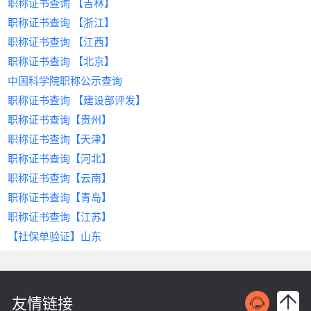
核心提示：房建等过剩专业价格持续走低，而水
1️⃣ &zwnj;
&zwnj;
稳定性
提示
专属简历Buff：
&zwnj;：自行申请需耗时6-12个月，且
‌：年收益6万-12万元，合作周期长且风
&zwnj; 上传一建证书自
职称证书查询 【吉林】
属账号。
拒绝“低价引流”陷阱，要求列明服务
利、机电等政策扶持领域仍具潜力；优先选择唯一
1.签订三方协议，明确权责与费用；
动加V，HR秒搜到他！
材料审核通过率不足40%，建议通过专业&zwnj;
险低。
建
步骤2：发布需求/上传证书
费、证书使用费占比
职称证书查询 【浙江】
二、如何选择合规的挂靠平台？
社保+项目分红的合规模式，避免法律风险。
2️⃣ &zwnj;
筑设计资质代办
防坑指南：
&zwnj;机构高效办理。
&zwnj; 企业必须认证资质，
纠纷处理机制
企业端：填写资质类型、地区要求、预算等
职称证书查询 【江西】
二、警惕“
挂靠网
”陷阱：资质挂靠的三大
以上就是关于《2025年证书挂靠价格行情》的全部
2.社保统一代缴，确保“人证合一”；
挂靠公司直接屏蔽！
建筑行业证书挂靠需兼顾收益与安全，&zwnj;
建筑
关键信息；
优先选择提供履约保证金托管的平台
职称证书查询 【北京】
风险
内容。通过本文，我们了解到关于挂靠的一点经
3️⃣ &zwnj;
人才网
&zwnj;作为行业领先的&zwnj;
薪资透视挂：
&zwnj; 所有岗位标注薪资
建筑人才网
&z
个人端：上传证书扫描件，设定挂靠意向区
（建议金额≥合同总额20%）
中国科学院职称公示查询
验。想了解更多挂靠人才、建筑人才、招聘相关信
3.平台资金托管，分期支付保障安全；
范围，拒绝“面议”套路！
wnj;平台，为持证者与企业提供以下保障：
部分企业为快速获取资质，选择通过“挂靠网”租借
本地化服务网点
域及薪资期望。
息资讯，请持续关注《
&zwnj;
1. ‌
资质，但此举隐患重重：
智能匹配系统：输入企业需求（证书类型、地区、
严格审核机制，杜绝虚假信息
结果：
&zwnj; 1周内拿到3个面试，最终入职
挂靠网
》！在这里，我们将
职称证书查询 【建设部评发】
步骤3：智能匹配与协商
选择在浦东、虹桥等核心商务区设有线
为您提供更多有价值的信息。
预算），1小时推荐3-5位持证人才；
央企项目，薪资比上家涨40%！
企业资质核验
法律风险
‌：挂靠属违法行为，一经查处将面
‌：所有需求方需提交营业执
系统自动推送适配资源，双方通过平台加密沟通功
下服务中心的中介
职称证书查询【贵州】
亲测功能安利：打工人&HR都能爽到的设
行业口碑保障：服务中建、中铁等500+企业，合作
照、项目备案证明，确保挂靠合作合法合
临资质撤销、罚款甚至刑事责任；
四、上海建筑资质挂靠合作全流程
能达成合作意向。
职称证书查询【天津】
计
案例可查，纠纷率低于0.3%。
规。
项目风险
‌：挂靠方技术能力不足易导致工程
步骤4：签订协议与履约
阶段一：需求诊断
‌（1-3日）
职称证书查询【河北】
打工人速抄作业：
持证者身份认证
质量问题，影响企业声誉；
‌：人脸识别+证书编号双重验
在线签订电子合同，平台监管款项支付，确保交易
提交企业营业执照、近三年审计报告等基础
三、2025年建筑证书挂靠流程详解（以
“黑话翻译器”
证，避免证书盗用风险。
经济风险
‌：合作纠纷频发，款项难以追回，
‌：看不懂“弹性工作=24小时待
建筑人才网
职称证书查询【云南】
安全。
材料
4
为例）
2. ‌
精准匹配，高效对接
命”？平台标注企业真实作息！
维权成本高昂。
四、建筑人才网的SEO优化策略与用户体
职称证书查询【青岛】
中介出具《资质匹配建议书》，明确所需证
Step 1：发布需求
替代方案
证书变现捷径
智能算法推荐
‌：选择正规‌
‌：注册造价师/安全员证书一键
‌：根据证书类型、地域、企业
建筑设计资质代办
‌服务，合法
验升级
书类型与等级
职称证书查询【江苏】
登录
合规取得资质，全程规避风险。
建筑人才网
展示，猎头主动约喝茶！
需求自动匹配最优资源，缩短合作周期。
官网，填写企业信息、所需证书类
阶段二：智能撮合
为提升“挂靠网”相关关键词搜索排名，建筑人才网
‌（3-7日）
【社保单验证】山东
三、
资质代办
服务核心优势：为何成为企
型（如一级建造师市政专业）、挂靠期限、预算
避雷区暗号
全程透明化
‌：匿名点评公司加班强度，专治
‌：合同条款、付款方式在线确
持续优化以下板块：
平台推荐注册地为上海的持证人才，核查其
业首选？
等。
“入职后才发现是坑”！
认，支持第三方资金托管，保障双方权益。
社保缴纳单位一致性
内容体系建设
HR必备外挂：
3. ‌
专业代办机构可为企业提供“一站式”解决方案：
Step 2：智能匹配
政策同步，规避风险
通过VR会议系统完成三方线上洽谈
定期发布《建筑资质政策解读》《证书
系统自动筛选符合要求的持证人才，展示其资质编
人才雷达
动态更新行业规范
高效省时
‌：输入“桥梁工程+5年经验+驻地江
‌：3-6个月内完成材料准备、申报及
‌：实时解读住建部、人社
阶段三：协议签订
挂靠避坑指南》等原创干货，精准锚定
‌（1日）
友情链接
号、社保记录、历史合作评价，支持在线对比。
苏”，立刻弹出30份简历！
部最新政策，例如社保与证书单位一致性要
审批，通过率超90%；
使用住建委备案的标准化合同模板，重点约
“建筑证书挂靠”“挂靠网推荐”等长尾