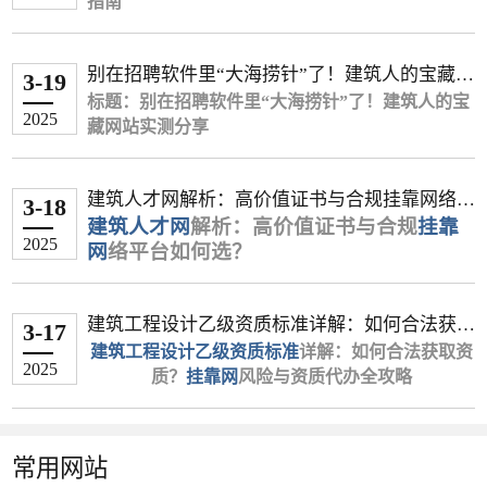
三、价格浮动关键因素
规定，证书挂靠属于违规行为。各地住建部门普遍
内领先的“
指南
特殊取证
建筑证书挂靠网
保）
胜诉后申请强制执行（有效期2年）
企业拖欠挂靠费用或卷款跑路
”，为企业与持证人才搭
上资质证书，挂靠可快速满足投标硬性条
通过社保联网等方式核查“人证分离”的情况，一旦
建安全、合规、高效的对接桥梁。
其他证书
可要求列入失信被执行人名单
通话录音（需明确对方身份）
挂靠期间发生工程质量事故需承担连带
‌：
诈骗风险，例如要求预付费用、扣押证件等。
社保类型
件。
三、风险规避建议
被查实，个人可能面临注册资格被注销、记入不良
一、建筑行业证书挂靠现状与痛点
核心关键词：建筑证书挂靠、建筑资质挂靠、一级
岩土工程师：18万-20万/年（山东转注
现场交涉录像（注意不侵犯隐私）
责任
唯一社保价格比非唯一高30%-50%（如
降低运营成本
��� 给持证人的建议
三、分阶段应对策略
别在招聘软件里“大海捞针”了！建筑人的宝藏网
信用记录等严重后果。
建造师挂靠、
签约阶段
职业风险
册+唯一社保）
建筑挂靠平台
、
建筑人才网
3-19
暖通工程唯一1.2万 vs 非唯一0.8万）
随着建筑资质改革推进，企业需通过证书挂靠满足
自聘持证人员年均成本超25万元，挂靠费用
考虑到上述风险，对于手持二级建造师证书的你，我有以下
站实测分享
市场风险并存：网络上发布的挂靠信息真假难辨，
第一阶段：非诉解决（1个月内）
标题：别在招聘软件里“大海捞针”了！建筑人的宝
监理工程师：1.8万/年（广州唯一社
避免"全权委托"条款
纳入个人诚信黑名单影响后续执业
证书组合
项目投标、资质升级等需求，而建造师、工程师等
仅为1/3-1/2，且无需承担社保、培训支出。
建议：
2025
可能存在诈骗风险，例如要求预付费用、扣押证件
引言：建筑行业证书挂靠需求暴增，如何规避风险
藏网站实测分享
发送《律师函》（模板可参考司法部官网）
保）
约定违约金标准（建议日万分之五）
证书被注销后3年内不得重新注册
中级职称+注册证（如一建/监理）溢价4
专业技术人才也可通过挂靠实现证书价值变现。然
抢占政策红利
三、合规操作的4项注意事项
理性看待挂靠：在政策严控的背景下，单纯依靠证书挂靠获
二、影响价格的四大关键因素
等。
高效匹配？
开场暴击：
履行阶段
通过12333投诉企业欠薪（部分地区受理挂靠
0%以上（如结构+一建建筑组合年签5
而，行业长期存在以下痛点：
临港新片区、五大新城等重点区域项目，优
��� 给持证人的建议
建筑企业资质升级、项目投标、动态核查都离不开
“投了30份简历，25家是招销售！剩下的5家建筑公
专业稀缺性
纠纷）
选择正规企业
按月结算费用（留存付款凭证）
‌：铁路、矿业等冷门专业因持证
万）
先向资质齐全企业开放绿色审批通道。
信息不对称
‌：企业与个人缺乏可靠渠道精准
利的空间正在缩小，且伴随巨大风险。建议你将证书视为提
建筑人才网解析：高价值证书与合规挂靠网络平
考虑到上述风险，对于手持二级建造师证书的你，
第二阶段：法律程序
专业人才证书支持。然而，传统中介信息不透明、
司，开口就问能不能接受外派非洲…”
人数少，价格居高不下；房建、市政因供给
定期核查证书使用状态
核查企业资质证书、工商登记信息
3-18
紧急需求
二、2025年上海优质资质挂靠中介推荐
匹配需求；
升个人职业竞争力、争取更好全职岗位和薪资的筹码。
建筑人才网
解析：高价值证书与合规
挂靠
台如何选？
我有以下建议：
以上就是关于《挂靠费拖欠怎么起诉》的全部内
收费混乱、合规性差等问题频发。建筑人才网作为
你是不是也受够了在XX直聘、XX同城刷到凌晨，
饱和导致价格低迷。
劳动仲裁（适用于存在事实劳动关系情形）
优先选择有实体项目的公司（可通
企业资质核查前1-2个月价格跳涨（如水
风险隐患多
‌：黑中介泛滥，合同纠纷频发；
根据服务透明度、政策响应速度等维度综合评估，
关注合规路径：如果确实有企业需要你的证书用于资质维
2025
网
络平台如何选？
理性看待挂靠：在政策严控的背景下，单纯依靠证
容。通过本文，我们了解到关于挂靠的一点经验。
垂直建筑行业的证书挂靠平台，凭借10万+注册工
只为找一个靠谱的工地岗位？
地区差异
民事诉讼案由选择：
过"全国建筑市场监管公共服务平台"验
‌：北京、上海等一线城市价格普遍
利职称在四川汛期前达2.3万）
流程复杂
‌：资质审核、合同签订、款项结算
推荐以下平台：
护，务必确保一切操作合规，特别是社保关系的唯一性和一
书挂靠获利的空间正在缩小，且伴随巨大风险。建
想了解更多挂靠人才、建筑人才、招聘相关信息资
程师资源、全程合规服务与资金托管保障，成为企
灵魂拷问区：
在建筑行业中，专业证书的挂靠不仅是提升个人收
高于三四线（如深圳房建带业绩15万/年 vs 河
合同纠纷（协议有效时）
证）
环节繁琐。
▶ 沪建通（政企合作试点单位）
致性，以规避主要风险。
议你将证书视为提升个人职业竞争力、争取更好全
讯，请持续关注《
业快速解决资质难题的首选。本文将解析建筑证书
☑️ 招聘软件刷到麻木，岗位描述全是“面议”，点进
入的重要途径，更是企业快速获取资质的刚需。然
北市政不唯一社保3个月8000元）。
签订书面协议
不当得利纠纷（协议无效时）
挂靠网
》！在这里，我们将为您
&zwnj;
建筑人才网
&zwnj;作为专业“
挂靠网
”，针对
核心优势
‌：直连上海市住建委数据系统，实
四、风险预防措施
建筑工程设计乙级资质标准详解：如何合法获取
职岗位和薪资的筹码。
提供更多有价值的信息。
挂靠的核心流程，并教您如何通过专业平台降低风
去才发现薪资低到离谱？
而，面对市场上众多“&zwnj;
社保要求
明确服务期限、费用支付方式、责任划
‌：唯一社保成为硬性条件，非唯一
挂靠网
&zwnj;”“&zwnj;
3-17
性推出“智能匹配+全流程保障”服务，依托大数据
时同步资质审批动态
考虑长远发展：与其冒险挂靠，不如考虑将证书用于全职工
资质？挂靠网风险与资质代办全攻略
关注合规路径：如果确实有企业需要你的证书用于
险、提升效率。
☑️ 公司说“急招项目经理”，结果面试3轮才发现对
挂靠证书的网站
建筑工程设计乙级资质标准
社保价格腰斩（如市政专业唯一社保年签3万
签约阶段
分条款
&zwnj;”，如何选择安全可靠的平
详解：如何合法获取资
四、未来趋势
技术连接全国30万+建筑企业与持证人才，破解行
特色服务：提供“社保代缴+证书注册”全托管
作。拥有二建证书的全职人员在北京、广东等地的月薪普遍
2025
资质维护，务必确保一切操作合规，特别是社保关
方要的是能搬砖的施工员？
台？哪些证书真正具备高含金量？&zwnj;
vs 不唯一社保3个月8000元）。
质？
要求企业预付30%定金
注明"仅用于资质申报，不参与实际施
挂靠网
风险与资质代办全攻略
建筑人才
业难题。
冷门专业局部爆发
‌：水利、地质类证书在西
模式，规避多重社保风险
可达8,000至15,000元，收入稳定且能持续积累宝贵的项目经
系的唯一性和一致性，以规避主要风险。
一、建筑行业证书挂靠的3大刚需场景
☑️ 考下一建证书想跳槽，投10封简历8个已读不
网&zwnj;
&zwnj;
附加条件
引言
为您深度解析行业趋势，助您精准匹配资
&zwnj;
添加"违约方承担律师费"条款
工"等免责声明
‌：
二、为什么选择
建筑人才网
？
部项目投标期现短期高价；
合作案例：累计服务临港片区企业超160家
验。
考虑长远发展：与其冒险挂靠，不如考虑将证书用
1.企业资质升级：承接更高等级项目需匹配一级建
回，剩下2个说“只招35岁以下”？
源，规避风险。
在建筑行业，拥有“
履行阶段
社保一致性管理
带B证、业绩或高工资质可提升价格3
建筑工程设计乙级资质
”是企业
合规捆绑成主流
‌：企业更倾向“证书注册+项
▶ 东方资质网
精准匹配，高效对接
一、202
5
年高价值建筑证书排名
于全职工作。拥有二建证书的全职人员在北京、广
造师、造价工程师等证书；
恭喜你！这篇推文能帮你省下80%无效求职时间！
承接中大型项目的关键门槛。然而，资质申请流程
0%以上；
按月收取费用（避免年付）
避免在多单位同时缴纳社保（大数据系
以上就是关于《全国各地最新二级建造师挂靠行情》的全部
目分红”模式，减少纯挂靠风险。
背书资源
平台覆盖‌
‌：上海市建筑行业协会战略合作伙
一/二级建造师、造价工程师、
常用网站
是谁偷走了建筑人的黄金就业期？
东等地的月薪普遍可达8,000至15,000元，收入稳定
1. &zwnj;
复杂、审核严格，许多企业因不熟悉标准或资源不
一级建造师
转注册价格普遍高于初始注册。
定期查询证书使用状态
统会自动预警）
（市政/机电方向）
&zwnj;
注：价格数据综合自中介平台及企业直签报价，实
伴
监理工程师
‌等20余类证书资源，通过AI
内容。通过本文，我们了解到关于挂靠的一点经验。想了解