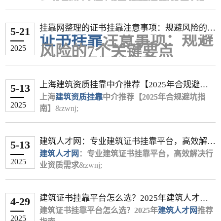
一、确认法律救济可行性
上海 各专业 12,000 - 36,000 按月估算(1,000-3,000
中端专业
发包方
‌（年费3万-6.5万）：
水利水电
‌：1万–1.6万（西部项目投标期短期
电、水利、公路等专业由于市场需求较大或持证人员相对较
元/月)
核心证据清单
合同效力认定
水利水电：4.3万-6.5万（专项债政策拉
冲高至2万）
少，价格通常高于最常见的建筑工程专业。
挂靠网整理的证书挂靠注意事项：规避风险的7
��� 影响挂靠价格的关键因素
证据类型作用说明采集渠道书面协议证明合
动需求）
根据《民法典》第153条，违反强制性
5-21
3. 特殊领域
证书挂靠
注意事项：规避
个关键要点
社保要求是硬门槛：目前，“唯一社保”（即你的社保必须由
除了地区差异，以下几个因素也会显著影响最终的
同关系签约原件/扫描件证书注册记录证明履
机电工程：3.6万-7万（新能源项目需求
规定的挂靠协议无效
岩土工程
‌：1.5万–2.5万（勘察资质稀缺，山
风险的7个关键要点
2025
挂靠费用：
约事实住建部四库一平台催款记录证明拖欠
增长，江苏带B证半年签3万）
2024年最高人民法院案例明确：已支付
东转注价2.75万）
挂靠单位缴纳）已成为越来越多城市和企业的硬性要求。配
一、什么是证书挂靠？
专业类别是核心：不同专业的“含金量”差距很大。
事实微信/邮件/录音
公路工程：2.6万-6.5万（河源带路桥高
费用可主张不当得利返还
通信工程
‌：1.2万–1.8万（5G建设推动，广东
合唯一社保的挂靠价格，通常会远高于非唯一社保或无需社
市政、机电、水利、公路等专业由于市场需求较大
证书挂靠是指个人将职业资格证书（如建造师、医
财产保全申请
维权成本评估
工+交B证综合5万/年）
半年签1万）
1
12
保的情况。
上海建筑资质挂靠中介推荐【2025年合规避坑
或持证人员相对较少，价格通常高于最常见的建筑
师、注册会计师等）注册在企业名下，实际不参与
低价专业
维权方式时间成本经济成本成功率协商调解1-
起诉同时可冻结对方账户（需提供担
‌（年费1.5万-3万）：
5-13
风景园林
‌：1.5万–2.5万（生态项目备案需
注册状态与经验：通常来说，转注册（即变更注册单位）的
指南】
工程专业。
项目工作，企业借此满足资质审核要求的行为。该
上海
建筑资质挂靠
2周0元约45%劳动仲裁2-6个月10-300元68%民
建筑工程：1.5万-2.5万（广东裸证年签
保）
中介推荐【2025年合规避坑指
求，杭州年签2.8万）
2025
二、诉讼流程详解
社保要求是硬门槛：目前，“唯一社保”（即你的社
现象在建筑、医药、教育等行业较为普遍，但存在
南】
&zwnj;
事诉讼6-12个月标的额4%82%
3.7万，但市场过剩导致价格腰斩）
证书价格会高于初始注册的证书，因为这通常意味着持证人
二、地域差价对比表
二、关键证据收集清单
保必须由挂靠单位缴纳）已成为越来越多城市和企
显著法律风险。
2025年上海建筑行业迎来新一轮资质核查风暴，据
文书准备阶段
市政工程：2.8万-4.3万（浙江唯一社保
已有一定的执业经验。
一线城市（京沪
二线城市（杭
三四线
二、
专业
证书挂靠
的3大核心风险
业的硬性要求。配合唯一社保的挂靠价格，通常会
住建部门最新数据显示，全市超32%企业因资质不
基础证据
年签3万）
起诉状需包含：原被告信息、诉讼请
广深）
蓉汉）
城市
⚠️ 重要风险提示
建筑人才网：专业建筑证书挂靠平台，高效解决
远高于非唯一社保或无需社保的情况。
达标被限制投标。在此背景下，选择合规的&zwnj;
法律风险
通信工程：3万-6.5万（5G建设推动需
求、事实理由
书面协议（含企业盖章）
5-13
结构工
0.8万–1
在考虑证书挂靠时，你务必注意以下风险：
行业资质需求
1.8万–2.5万
1.2万–1.6万
注册状态与经验：通常来说，转注册（即变更注册
上海建筑资质挂靠中介
建筑人才网
求）
建筑行业建议追加发包方为共同被告
证书注册成功截图（住建部"四库一平
违反《行政许可法》《建筑法》等法
：专业建筑证书挂靠平台，高效解决行
&zwnj;成为企业快速补齐资
程
万
2025
政策风险高：需要明确的是，根据国家住建部门的规定，证
单位）的证书价格会高于初始注册的证书，因为这
（二）二级建造师及其他证书行情
质短板的核心策略。本文整合政策法规与实战经
业资质需求
立案与庭审
台"记录）
规，挂靠双方可能面临罚款、吊销资质
&zwnj;
电气工
1万–1.3
通常意味着持证人已有一定的执业经验。
验，推荐高口碑平台并解析合作全流程。
在建筑行业蓬勃发展的今天，企业资质升级与专业
二级建造师
辅助证据
向被告所在地法院提交材料（7日内立
等处罚
‌：
2万–2.8万
1.5万–1.8万
书挂靠属于违规行为。各地住建部门普遍通过社保联网等方
程
万
⚠️ 重要风险提示
一、上海
技术人才证书挂靠需求持续增长。作为建筑行业垂
建筑资质挂靠
机电+市政组合：年签3.5万（东莞带B
案）
微信/邮件催款记录（需保留原始载体）
2023年住建部"挂证专项整治"已查处违
的三大核心价值
式核查“人证分离”的情况，一旦被查实，个人可能面临注册
环保工
0.6万–0.
建筑证书挂靠平台怎么选？2025年建筑人才网
在考虑证书挂靠时，你务必注意以下风险：
直领域的权威平台，&zwnj;
证+项目出场补贴）
重点举证：已完成合同义务的证据链
银行流水（备注"证书使用费"字样）
规案例1.2万起
建筑人才网&zwnj;
（网
4-29
突破投标门槛
1.5万–2万
1万–1.4万
资格被注销、记入不良信用记录等严重后果。
程
9万
推荐指南
政策风险高：需要明确的是，根据国家住建部门的
站名称）凭借多年深耕行业资源的优势，打造了国
建筑证书挂靠平台怎么选？20
执行阶段
经济风险
房建专业：半年签6000元（广州唯一社
企业资质文件（工商登记信息）
25
年
建筑人才网
推荐
承接总承包、市政工程等项目需匹配二级以
2025
市场风险并存：网络上发布的挂靠信息真假难辨，可能存在