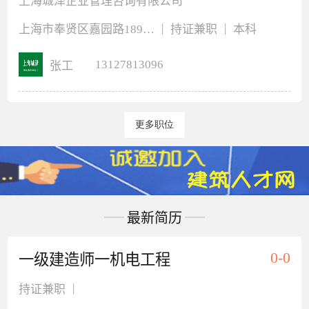
上海城泽企业管理咨询有限公司
|
|
上海市奉贤区嘉园路189弄3号楼207室
持证兼职
本科
13127813096
张工
更多职位
最新简历
0-0
一级建造师一机电工程
|
持证兼职