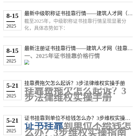
异。总体而言，市政、水利等专业以及在一线或新
一线城市，挂靠价格相对更高。
广东 机电 15,000 - 20,000 -
最新中级职称证书挂靠行情——建筑人才网（挂
下面这个表格整理了部分省市近期的二级建造师挂
8-15
市政 25,000 - 28,000 -
靠网）
靠年费用参考，你可以快速了解
截至2025年，中级职称证书挂靠行情呈现显著分
公路 25,000 - 27,000 -
2025
地区 专业类别 年挂靠费用参考 (元) 备注
化，具体态势如下：
水利水电 25,000 - 30,000 -
北京 房建 6,000 - 9,000 非唯一社保；唯一社保可达
一、热门专业中级职称价格
辽宁 建筑工程 10,000 - 15,000 -
15,000以上
1. 建筑与市政类
最新注册证书挂靠行情——建筑人才网（挂靠
市政/机电 约20,000 唯一社保
8-15
结构工程
‌：1.2万–1.8万（甲级设计院刚需，
市政工程 15,000 - 25,000 -
一、2025年证书挂靠价格行情
网）
广东 机电 15,000 - 20,000 -
深圳带业绩可达2.5万）
机电工程 12,000 - 18,000 -
2025
市政 25,000 - 28,000 -
给排水工程
‌：1万–1.5万（市政资质必备，浙
水利水电 15,000 - 25,000 -
公路 25,000 - 27,000 -
（一）一级建造师专业价格分化显著
江唯一社保溢价20%）
内蒙古 建筑工程 5,000 - 8,000 初始注册
水利水电 25,000 - 30,000 -
高价专业
‌（年费8万以上）：
电气工程
‌：1.5万–2万（新能源项目推动，江
挂靠费拖欠怎么起诉？3步法律维权实操手册
辽宁 建筑工程 10,000 - 15,000 -
铁路工程：9万-25万（北京3个月短期挂
机电工程 10,000 - 15,000 -
5-21
苏带B证+电力资质1.8万起）
挂靠费拖欠怎么起诉？3
市政工程 15,000 - 25,000 -
靠达9.3万）
暖通工程
‌：0.8万–1.2万（节能评估需求稳
市政/水利 约13,000 - 15,000 较常规专业上浮20%-30%
步法律维权实操手册
2025
机电工程 12,000 - 18,000 -
港航工程：13万-16万（带业绩可至20
定，北京年签1.5万）
上海 各专业 12,000 - 36,000 按月估算(1,000-3,000元/月)
一、起诉前的关键准备
水利水电 15,000 - 25,000 -
万）
2. 能源与环保类
��� 影响挂靠价格的关键因素
内蒙古 建筑工程 5,000 - 8,000 初始注册
确认诉讼主体资格
矿业工程：9万-12万（湖北唯一社保年
环保工程
‌：0.9万–1.5万（双碳政策刺激，上
证书挂靠到单位不给钱怎么办？3步维权实操指
除了地区差异，以下几个因素也会显著影响最终的挂靠费
机电工程 10,000 - 15,000 -
签12.5万）
需证明实际存在挂靠关系（如协议、转
5-21
海环境企业1.6万急招）
证书挂靠
到单位不给钱怎
南
市政/水利 约13,000 - 15,000 较常规专业上浮20%-3
民航工程：10万-15万（业绩加持可达20
账记录等）
电力（输变电）
‌：1.8万–2.5万（电网改造项
用：
么办？3步维权实操指南
2025
0%
万）
建筑行业可主张"实际施工人"身份起诉
目需求，四川唯一社保2.2万）
专业类别是核心：不同专业的“含金量”差距很大。市政、机