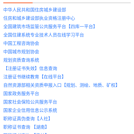
三、政策风险与合规建议
证书挂靠到单位不给钱怎么
且能持续积累宝贵的项目经验。
2.项目投标紧急需求：快速补充注册建筑师、结构
真相：
足而止步。本文深度解析乙级资质标准，揭露“
市场需求
‌ 用错平台=把简历丢进黑洞！
建议通过劳务派遣方式解决社保问题
‌：企业资质升级、工程投标的核心
挂
以上就是关于《
际受社保唯一性、注册方式（初始/转注）等因素浮
风控体系：首创电子合同区块链存证技术，
算法智能推荐最优挂靠方案，缩短70%
更多挂靠人才、建筑人才、招聘相关信息资讯，请持续关注
中华人民共和国住房城乡建设部
办？3步维权实操指南
以上就是关于《全国各地最新二级建造师挂靠行
（一）当前监管重拳
工程师等人员资质；
靠网
”潜在风险，并为您推荐安全高效的&zwnj;
动态监控风险
综合招聘平台现状：
证书，尤其市政、机电领域缺口大。
建
》的全部内容。通过本
动。
纠纷处理周期缩短至7天
匹配周期。
《
挂靠网
》！在这里，我们将为您提供更多有价值的信息。
情》的全部内容。通过本文，我们了解到关于挂靠
筑设计资质代办
社保全国联网
→ 建筑岗位被销售、客服信息淹没
挂靠收益
定期查询证书使用情况（住建部"四库
‌：年收益约4万-15万元，一线城市项
&zwnj;服务解决方案。
‌：证书注册单位与社保缴纳单
住房和城乡建设部执业资格注册中心
文，我们了解到关于挂靠的一点经验。想了解更多
以上就是关于《最新中级职称证书挂靠行情——建
覆盖证书：一/二级建造师、造价工程师、安
企业可发布定制需求，快速筛选符合要
一、
建筑工程设计乙级资质标准
：企业必
的一点经验。想了解更多挂靠人才、建筑人才、招
3.动态核查应对：确保社保、人员证书与备案信息
位不一致将触发注销风险；
→ HR不懂“BIM建模”“基坑支护”是啥，乱推
目费用更高。
一平台"可查）
挂靠人才、建筑人才、招聘相关信息资讯，请持续
筑人才网（挂靠网）》的全部内容。通过本文，我
全工程师等8类主流资质
求的持证人才；人才可一键投递证书信
全国建筑市场监管公共服务平台【四库一平台】
须满足哪些条件？
聘相关信息资讯，请持续关注《
一致，避免处罚。
动态核查加码
岗位
政策优势
保存项目文件、转账记录等证据链
‌：住建部严查“人证分离”，持证且
‌：286人因“人证分离”被公开处
挂靠网
》！在这
关注《
挂靠网
》！在这里，我们将为您提供更多有
们了解到关于挂靠的一点经验。想了解更多挂靠人
▶ 建筑人才网（长三角头部平台）
息，触达全国优质企业。
全国住建系统专业技术人员在线学习平台
四、替代方案建议
里，我们将为您提供更多有价值的信息。
根据住建部规定，申请乙级资质需满足以下核心条
罚，轻则证书作废，重则终身禁业；
→ 薪资不透明，聊半天才说“月薪5k但要随项
能配合社保的人才稀缺性显著提升。
价值的信息。
才、建筑人才、招聘相关信息资讯，请持续关注《
智能匹配
合规保障，风险可控
‌：AI算法3分钟生成适配方案，签约
中国工程咨询协会
行业痛点：
2. &zwnj;
件：
企业资质改革
考虑证书租赁转为全职就业
目全国跑”
注册电气工程师
‌：中小建筑企业资质合并，进
&zwnj;
挂靠网
》！在这里，我们将为您提供更多有价值的
成功率提升45%
首创“三方协议存证”模式，提供标准化
中国城市规划协会
一步挤压纯挂靠空间。
参与企业实际项目获取合法报酬
地方人才市场现状：
行业地位
企业基础要求
‌：电力、工业设计领域的“黄金证
信息。
政策解读：每月发布《上海建筑资质白皮
合同模板，明确权责条款，规避法律风
（二）合规变现路径
1.个人证书闲置，企业找不到可靠持证人才；
通过继续教育提升证书含金量
→ 信息更新慢，好岗位早被内部推荐占坑
书”，持证人数少，企业需求迫切。
注册资本≥100万元；
规划资质查询系统
书》，深度解析各区核查重点
险。
证书挂靠注意事项：规避风
兼职+唯一社保模式
→ 跑断腿参加招聘会，发现全是劳务派遣公
挂靠收益
独立法人资格，无不良信用记录。
‌：年均6万-20万元，部分稀缺专业可
‌：
以上就是关于《
增值服务：免费提供资质延期预警、继续教
严格审核企业资质与人才证书真实性，
【注册证书失效】信息查询
险的7个关键要点
2.中介层层加价，合同条款模糊引发纠纷；
司
达25万以上。
专业技术人员配置
企业缴纳社保，持证人提供远程技术支
》的全部内容。通过本文，我
育代报名
杜绝虚假信息，保障双方权益。
注册证书继续教育【在线平台】
被建筑圈疯传的“搞钱神器”，到底有多
3. &zwnj;
注册造价工程师
持，年收入3万-8万；
注册建筑师、结构工程师等不少于6
&zwnj;
们了解到关于挂靠的一点经验。想了解更多挂靠人
三、选择上海中介必查的5大合规指标
一站式服务，全程无忧
自然资源部相关资质申报入口【规划、测绘、地质、矿权】
野？
3.社保不一致导致资质被撤销风险。
真实就业捆绑证书
核心价值
人；
‌：工程预算、成本管控必备，尤其
‌：
才、建筑人才、招聘相关信息资讯，请持续关注《
从需求发布、资质审核到费用结算，平
备案资质审查
&zwnj;
受房地产企业青睐。
（主角登场：
全职入职企业，获取“工资+证书补贴”
技术负责人需具备10年以上从业经验，
建筑人才网
）
&zwnj;
国家政务服务平台
挂靠网
》！在这里，我们将为您提供更多有价值的
台提供全流程跟踪服务，支持线上签
查验《人力资源服务许可证》《建筑业
二、
朋友老李的真实故事：
建筑人才网
收益范围
双收入（如央企项目经理综合年薪超25
且主持过至少2项中型项目。
‌：一线城市年收入5万-10万元，经验
的4大核心优势
信息。
约、电子发票开具等功能，提升交易效
国家社会保险公共服务平台
企业资质代办备案证书》原件
海量资源库：覆盖一建、二建、监理、造价等20
去年被裁员后，他在某平台挂了3个月简历，只接
丰富者优先匹配高回报项目。
技术装备与业绩
万）；
率。
政策响应能力
国家企业信用信息公示系统
+类建筑证书，注册工程师超10万人；
到2个中介电话。
4. &zwnj;
技术认证增值
注册安全工程师
配备CAD、BIM等专业设计软件；
‌：
&zwnj;
三、如何在
建筑人才网
完成证书挂靠？
确认平台是否具备住建委“三库一平台”
职称证真伪查询【人社】
&zwnj;
政策红利
转折点：
叠加BIM、LEED等认证，薪资提升20%
近3年完成过相应规模的设计项目并通
‌：安全生产法规趋严，企业资质强
&zwnj; 听监理同行推荐了【
建筑人
&zwnj;
步骤1：注册登录
数据对接权限
&zwnj;
职称证书查询 【湖南】
合规闭环服务：
才网
】，操作直接让他惊呆——
制要求安全岗位持证。
以上。
过验收。
访问
建筑人才网
费用构成透明
，完成企业/个人实名认证，获取专